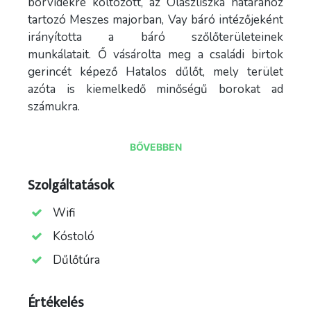
borvidékre költözött, az Olaszliszka határához
tartozó Meszes majorban, Vay báró intézőjeként
irányította a báró szőlőterületeinek
munkálatait. Ő vásárolta meg a családi birtok
gerincét képező Hatalos dűlőt, mely terület
azóta is kiemelkedő minőségű borokat ad
számukra.
Jelenleg ifj. Kvaszinger László folytatja a családi
BŐVEBBEN
hagyományt, készíti az ízletes Tokaji borokat és
irányítja a családi vállalkozást
Szolgáltatások
Olaszliszkán. Családi gazdaságunk mérete több
mint 8,5 hektár, évente előállított
Wifi
palackszámunk több mint 40 000 palack Fő
Kóstoló
termesztett fajta a Furmint, de Sárgamuskotály
és Hárslevelű ültetvényekkel is rendelkezünk.
Dűlőtúra
Értékelés