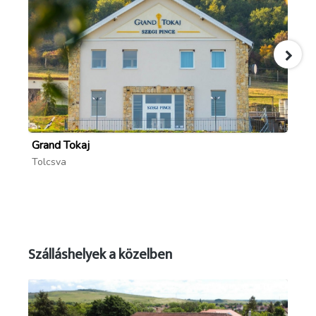
Grand Tokaj
B
Tolcsva
To
Szálláshelyek a közelben