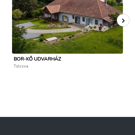
BOR-KŐ UDVARHÁZ
Ki
Tolcsva
To