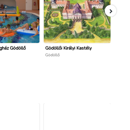
gház Gödöllő
Gödöllői Királyi Kastély
Gödöll
és Alk
Gödöllő
Gödöll