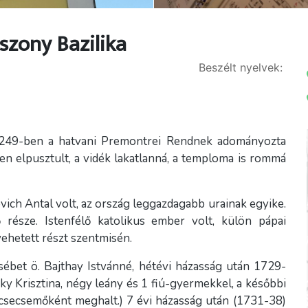
zony Bazilika
Beszélt nyelvek:
 1249-ben a hatvani Premontrei Rendnek adományozta
en elpusztult, a vidék lakatlanná, a temploma is rommá
vich Antal volt, az ország leggazdagabb urainak egyike.
része. Istenfélő katolikus ember volt, külön pápai
vehetett részt szentmisén.
sébet ö. Bajthay Istvánné, hétévi házasság után 1729-
ky Krisztina, négy leány és 1 fiú-gyermekkel, a későbbi
ú, csecsemőként meghalt.) 7 évi házasság után (1731-38)