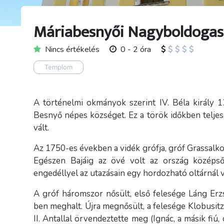
Máriabesnyői Nagyboldogass
Nincs értékelés
0 - 2 óra
Templom
A történelmi okmányok szerint IV. Béla király
Besnyő népes községet. Ez a török időkben teljes
vált.
Az 1750-es években a vidék grófja, gróf Grassalko
Egészen Bajáig az övé volt az ország középső 
engedéllyel az utazásain egy hordozható oltárnál 
A gróf háromszor nősült, első felesége Láng Erz
ben meghalt. Újra megnősült, a felesége Klobusitz
II. Antallal örvendeztette meg (Ignác, a másik fi