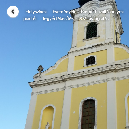
Helyszínek
Események
Kiemelt szálláshelyek
piactér
Jegyértékesítés
Szállásfoglalás