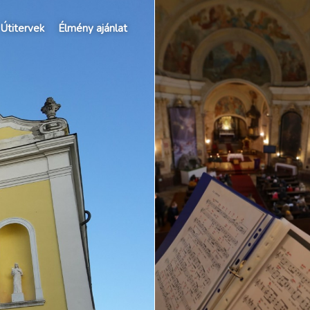
Útitervek
Élmény ajánlat