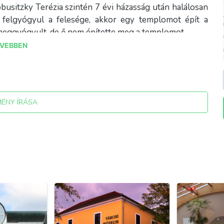
obusitzky Terézia szintén 7 évi házasság után halálosan
 felgyógyul a felesége, akkor egy templomot épít a
meggyógyult, de ő nem építette meg a templomot.
VEBBEN
gtartjuk az Ő parancsait, az irgalmasság cselekedeteit
ki önmegtagadásokat gyakorolunk. A rendkívüli módja a
nem kötelező jócselekedet ígérése a Jóistennek, bűn
tétel előtt, hogy teljesíthető lesz-e, mert ha nem fogja
ztelet, hanem Isten-gyalázat lesz ez a cselekedete, ami
MÉNY ÍRÁSA
bántjuk vele a Jóistent, mintha a tíz parancsolatnak
ogadalmát? – Ő azt válaszolta: “Nem tudom, Isten hová
lől jöttek a négylovas hintójukkal, amikor a lovak
 életveszélybe kerültek; az országút akkor is ugyanott
kanyar sokkal élesebb volt. Az életveszélyben Istenhez
gálltak. Boldogan szálltak ki a hintóból, és akkor