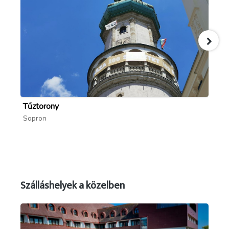
Tűztorony
St
Sopron
So
Szálláshelyek a közelben