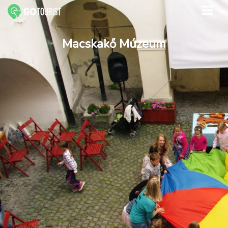
Macskakő Múzeum