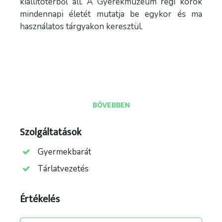
kiállítótérből áll. A Gyerekmúzeum régi korok
mindennapi életét mutatja be egykor és ma
használatos tárgyakon keresztül.
BŐVEBBEN
Szolgáltatások
forrás: facebook/macskako
Gyermekbarát
Tárlatvezetés
Értékelés