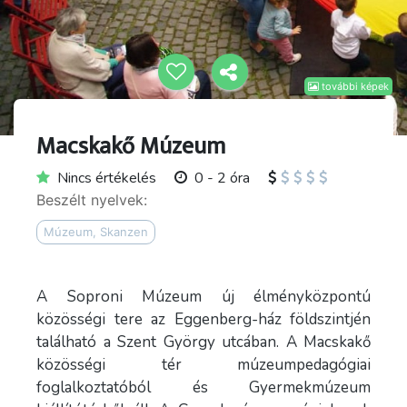
további képek
Macskakő Múzeum
Nincs értékelés
0 - 2 óra
Beszélt nyelvek:
Múzeum, Skanzen
A Soproni Múzeum új élményközpontú
közösségi tere az Eggenberg-ház földszintjén
található a Szent György utcában. A Macskakő
közösségi tér múzeumpedagógiai
foglalkoztatóból és Gyermekmúzeum