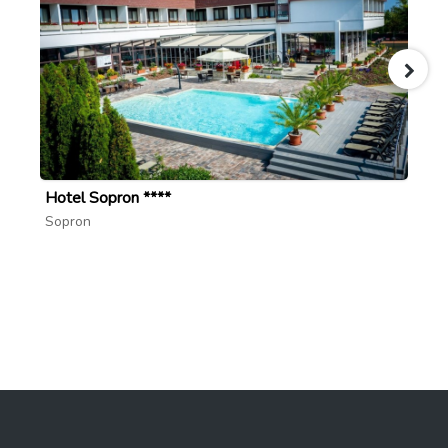
Hotel Sopron ****
Va
Sopron
So