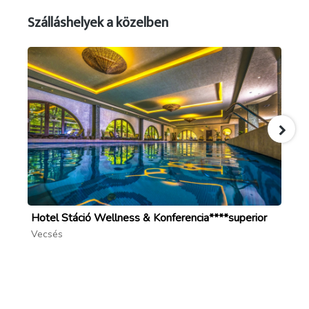
Szálláshelyek a közelben
Hotel Stáció Wellness & Konferencia****superior
Pa
Vecsés
Gö