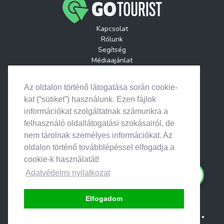
Kapcsolat
Rólunk
Segítség
Médiaajánlat
Játékszabályzatok
GoTourist Hírlevél
Az oldalon történő látogatása során cookie-
Helyszínek
kat (“sütiket”) használunk. Ezen fájlok
Események
információkat szolgáltatnak számunkra a
Útitervek
felhasználó oldallátogatási szokásairól, de
nem tárolnak személyes információkat. Az
oldalon történő továbblépéssel elfogadja a
cookie-k használatát!
© 2026. Search & Go • Minden jog fenntartva.
Adatvédelmi nyilatkozat
Elfogadom
Adatvédelem
•
ÁSZF Partnereknek
•
ÁSZF Felhasználóknak
•