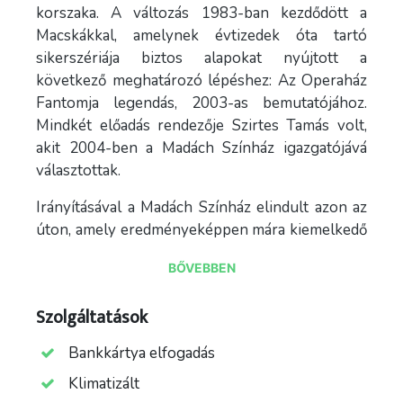
korszaka. A változás 1983-ban kezdődött a
Macskákkal, amelynek évtizedek óta tartó
sikerszériája biztos alapokat nyújtott a
következő meghatározó lépéshez: Az Operaház
Fantomja legendás, 2003-as bemutatójához.
Mindkét előadás rendezője Szirtes Tamás volt,
akit 2004-ben a Madách Színház igazgatójává
választottak.
Irányításával a Madách Színház elindult azon az
úton, amely eredményeképpen mára kiemelkedő
színvonalú, sikeres zenés színházzá válhatott.
BŐVEBBEN
Világhírű musicalek sorakoznak a műsorában,
amelyek rendszerint nagy blokkokban, ún. en
Szolgáltatások
suite játszási rend szerint kerülnek színpadra, és
egy-egy előadás évekig is műsoron marad.
Bankkártya elfogadás
A színház alapvető törekvése, hogy a néző
Klimatizált
ugyanazt az élményt kapja akár 10 év elteltével