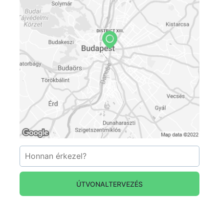
forrás: madachszinhaz.hu
ÚTVONALTERVEZÉS