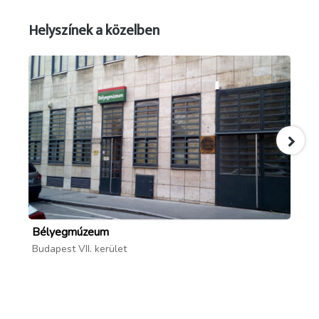
Helyszínek a közelben
Bélyegmúzeum
Id
Budapest VII. kerület
Bud