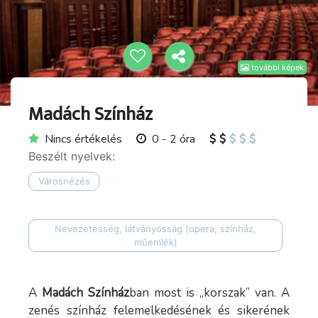
további képek
Madách Színház
Nincs értékelés
0 - 2 óra
Beszélt nyelvek:
Városnézés
Nevezetesség, látványosság (opera, színház,
műemlék)
A
Madách Színház
ban most is „korszak” van. A
zenés színház felemelkedésének és sikerének