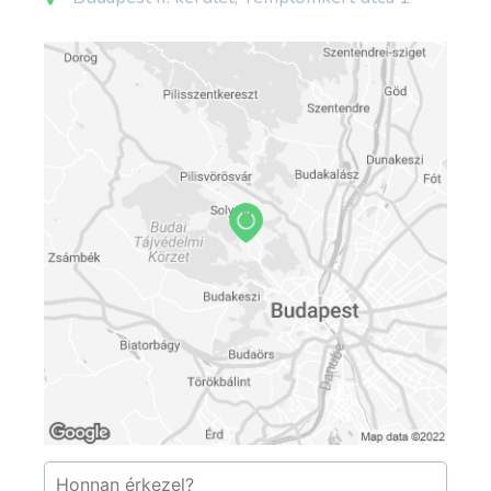
kivitte e képet a hidegkúti erőbe. Egy 1816-ban
foganatosított egyházhatósági eljárás
tanúbizonysága szerint a kegykép 1763-ban
kerülhetett Hidegkútra, ahol kezdetben mindig
egy körisfára akasztották fel, melynek
maradványait 1968-ban találták meg. 1928 –
1950-ig szervita atyák gondozták e kegyhelyet,
és az ő idejükben a kegytemplomban lévő öreg
fa maradványait elégették, de a fahamut
belekeverték abba a műanyagba, melyből a
mostani fa készült. Ezen függ mind a mai napig a
kegykép.
Terstyánszky Ignác földbirtokos először
fakápolnát építtetett a kép fölé, amely 1805-ig
állt. Amikor egy budai asszony állítólag
visszanyerte szeme világát a kegyképnél,
nagyobb számú zarándok kezdte látogatni e