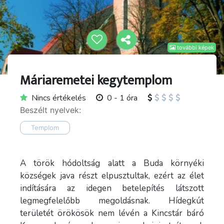
további képek
Máriaremetei kegytemplom
Nincs értékelés
0 - 1 óra
Beszélt nyelvek:
Templom
A török hódoltság alatt a Buda környéki
községek java részt elpusztultak, ezért az élet
indítására az idegen betelepítés látszott
legmegfelelőbb megoldásnak. Hídegkút
területét örökösök nem lévén a Kincstár báró