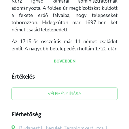
Kurz Ignác kamarai adminisztrátornak
adományozta. A földes úr megbízottakat küldött
a fekete erdő falvaiba, hogy telepeseket
toborozzon. Hídegkúton már 1697-ben két
német család letelepedett.
Az 1715-ös összeírás már 11 német családot
említ. A nagyobb betelepedési hullám 1720 után
indult meg. A betelepülő nép nagyon vallásos
BŐVEBBEN
volt. A vallásos buzgósághoz hozzátartozott a
zarándoklat is. A Duna és a Rajna
Értékelés
forrásvidékének népevalószínűség szerint a
viszonylag közeli (100-150 km-re) fekvő Svájc
híres einsidelni bencés kolostorát kereshette fel.
VÉLEMÉNY ÍRÁSA
Templomának ékessége az akkor már ezer éves
és ma is meglévő csodatevő Mária szobor.
Elérhetőség
Ennek a kegyszobornak képi mását hozta el
magával Thalwieser Katalin, a ki rendszeresen
Budapest II. kerület, Templomkert utca 1