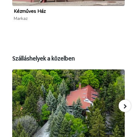
Kézműves Ház
Fa
Markaz
Ma
Szálláshelyek a közelben