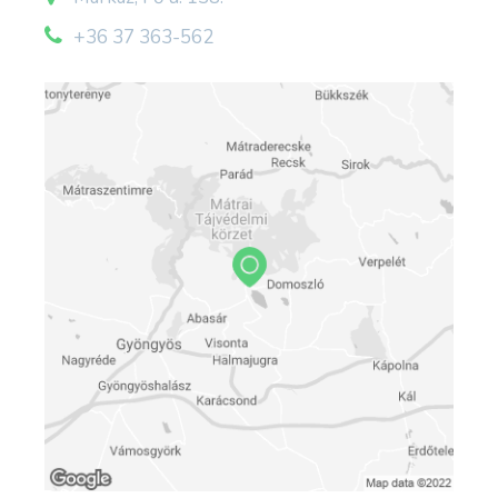
Tanács megvásárolta és a Műemlékvédelmi
+36 37 363-562
Felügyelőség segítségével felújította. A
látogatók előtt 1988-ban nyitották meg.
Hegedűs Istvánné, Ágnes néni – akinek szívügye
volt a régi eszközök, berendezési tárgyak
megmentése – vezetésével idős asszonyok
gyűjtötték össze a faluban még fellelhető
tárgyakat. Ágnes néni volt – 2003-ban
bekövetkezett haláláig – a ház gondnoka. Ízes
tájszólással, itt-ott tót szavakat belekeverve
mesélt az idelátogató vendégeknek. A
berendezési és felszerelési tárgyak java része a
20. század elejéről származnak.
A látogatási szándékot a könyvtárban lehet
jelezni: 37/363-562