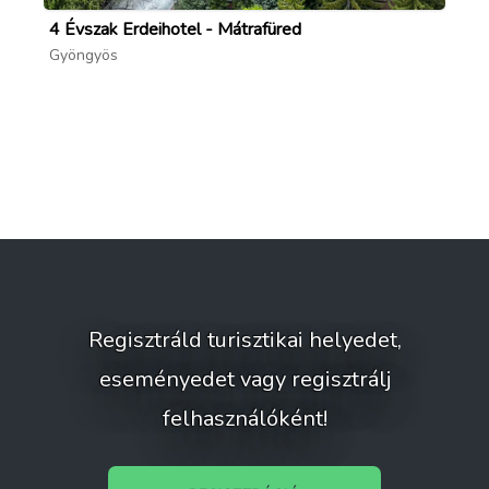
4 Évszak Erdeihotel - Mátrafüred
4 
Gyöngyös
Gy
Regisztráld turisztikai helyedet,
eseményedet vagy regisztrálj
felhasználóként!