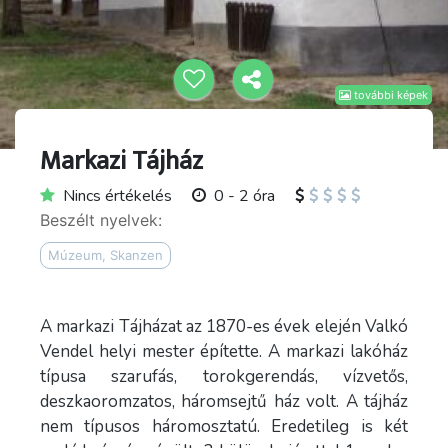
további képek
Markazi Tájház
Nincs értékelés
0 - 2 óra
Beszélt nyelvek:
Múzeum, Skanzen
A markazi Tájházat az 1870-es évek elején Valkó
Vendel helyi mester építette. A markazi lakóház
típusa szarufás, torokgerendás, vízvetős,
deszkaoromzatos, háromsejtű ház volt. A tájház
nem típusos háromosztatú. Eredetileg is két