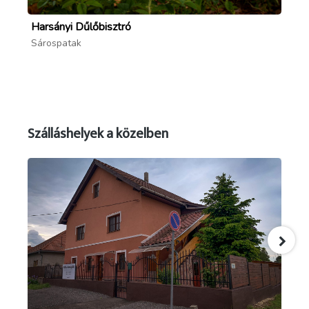
Harsányi Dűlőbisztró
Me
Sárospatak
Sá
Szálláshelyek a közelben