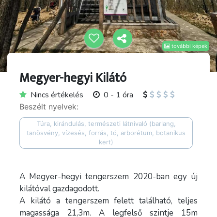
további képek
Megyer-hegyi Kilátó
Nincs értékelés
0 - 1 óra
Beszélt nyelvek:
Túra, kirándulás, természeti látnivaló (barlang,
tanösvény, vízesés, forrás, tó, arborétum, botanikus
kert)
A Megyer-hegyi tengerszem 2020-ban egy új
kilátóval gazdagodott.
A kilátó a tengerszem felett található, teljes
magassága 21,3m. A legfelső szintje 15m