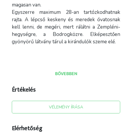
magasan van.
Egyszerre maximum 28-an tartózkodhatnak
rajta. A lépcső keskeny és meredek óvatosnak
kell lenni, de megéri, mert rálátni a Zempléni-
hegységre, a Bodrogközre. Elképesztően
gyönyörű látvány tárul a kirándulók szeme elé.
BŐVEBBEN
Értékelés
Forrás: utazói szöveg, utazói képek
VÉLEMÉNY ÍRÁSA
Elérhetőség