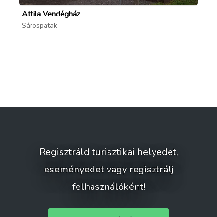
Attila Vendégház
B
Sárospatak
To
Regisztráld turisztikai helyedet,
eseményedet vagy regisztrálj
felhasználóként!