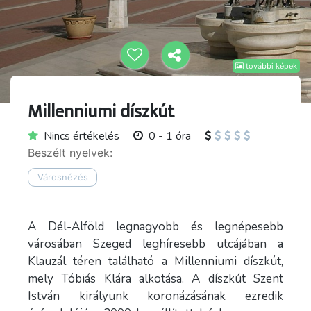
további képek
Millenniumi díszkút
Nincs értékelés
0 - 1 óra
Beszélt nyelvek:
Városnézés
A Dél-Alföld legnagyobb és legnépesebb
városában Szeged leghíresebb utcájában a
Klauzál téren található a Millenniumi díszkút,
mely Tóbiás Klára alkotása. A díszkút Szent
István királyunk koronázásának ezredik