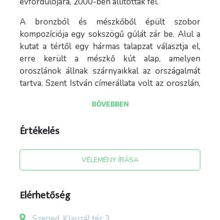
évfordulójára, 2000-ben állítottak fel.
A bronzból és mészkőből épült szobor
kompozíciója egy sokszögű gúlát zár be. Alul a
kutat a tértől egy hármas talapzat választja el,
erre került a mészkő kút alap, amelyen
oroszlánok állnak szárnyaikkal az országalmát
tartva. Szent István címerállata volt az oroszlán,
hiszen oroszlán szerepel mind a királyi jogaron,
BŐVEBBEN
mind a koronázó paláston.
Amit még érdemes tudni, hogy a négy oroszlán
Értékelés
különböző jelképekkel bír. A Kelet felé forduló
oroszlán a Hitet, az Északra néző a Bátorságot, a
VÉLEMÉNY ÍRÁSA
Nyugati oroszlán a Becsületet, míg a Déli a
Fényt szimbolizálja.
Elérhetőség
Szeged, Klauzál tér 3.