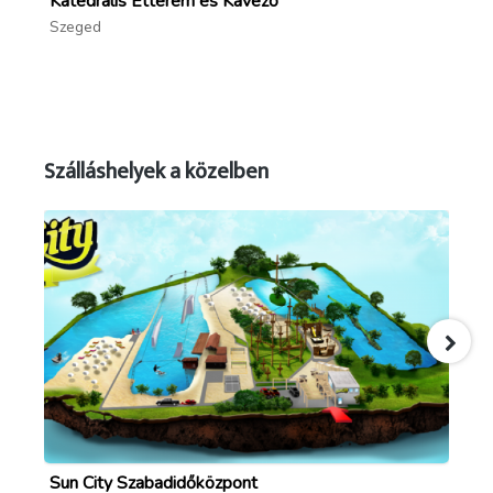
Katedrális Étterem és Kávézó
Ut
Szeged
Sz
Szálláshelyek a közelben
Sun City Szabadidőközpont
Óp