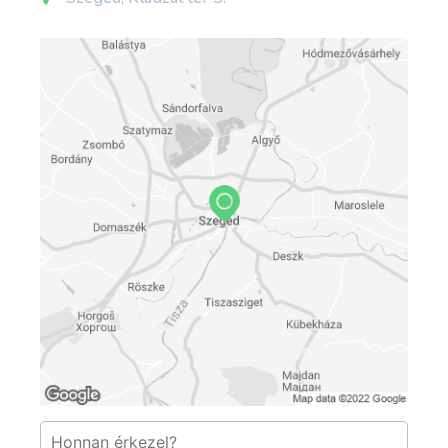
Forrás:Ferenc Somorjai
wikipedia.org/wiki/Klauzál_tér_(Szeged)#/media/Fájl:
;
commons.wikimedia.org/wiki/Category:Millenniumi_dí
; Mickey Mystique -
commons.wikimedia.org/wiki/Category:Millenniumi_dís
tura,_012.JPG ; El Nino
commons.wikimedia.org/wiki/Category:Millenniumi_dís
_panoramio_(2).jpg ;