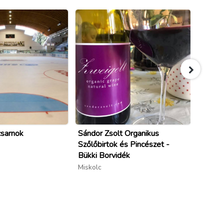
csarnok
Sándor Zsolt Organikus
Rákócz
Szőlőbirtok és Pincészet -
Miskolc
Bükki Borvidék
Miskolc