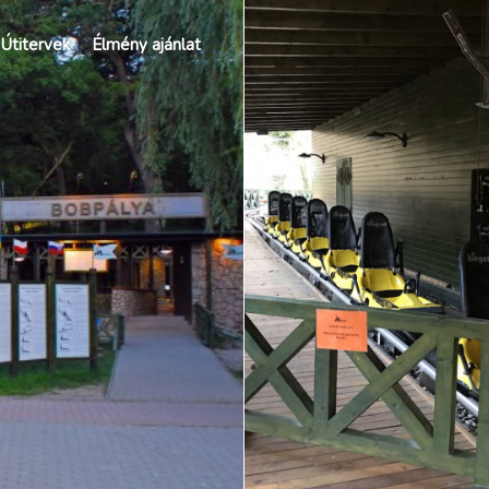
Útitervek
Élmény ajánlat