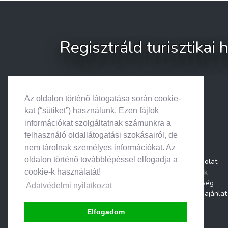
Regisztráld turisztikai
Az oldalon történő látogatása során cookie-
kat (“sütiket”) használunk. Ezen fájlok
információkat szolgáltatnak számunkra a
felhasználó oldallátogatási szokásairól, de
nem tárolnak személyes információkat. Az
oldalon történő továbblépéssel elfogadja a
Kapcsolat
Rólunk
cookie-k használatát!
Segítség
Adatvédelmi nyilatkozat
Médiaajánlat
Elfogadom
© 2026. Search & Go • Minden jog fenntartva.