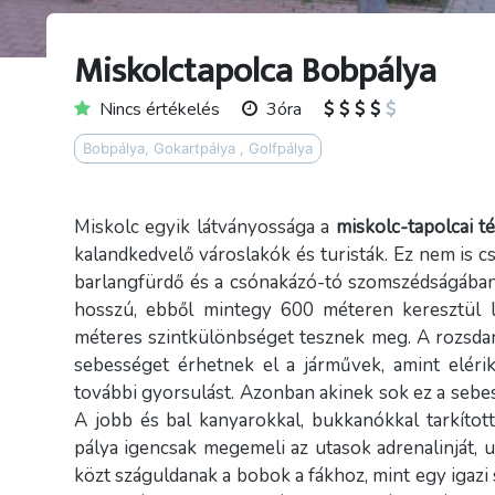
Miskolctapolca Bobpálya
Nincs értékelés
3óra
Bobpálya, Gokartpálya , Golfpálya
Miskolc egyik látványossága a
miskolc-tapolcai 
kalandkedvelő városlakók és turisták. Ez nem is 
barlangfürdő és a csónakázó-tó szomszédságában,
hosszú, ebből mintegy 600 méteren keresztül 
méteres szintkülönbséget tesznek meg. A rozsd
sebességet érhetnek el a járművek, amint eléri
további gyorsulást. Azonban akinek sok ez a sebess
A jobb és bal kanyarokkal, bukkanókkal tarkított
pálya igencsak megemeli az utasok adrenalinját,
közt száguldanak a bobok a fákhoz, mint egy igazi 