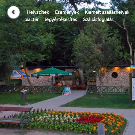
Helyszínek
Események
Kiemelt szálláshelyek
piactér
Jegyértékesítés
Szállásfoglalás