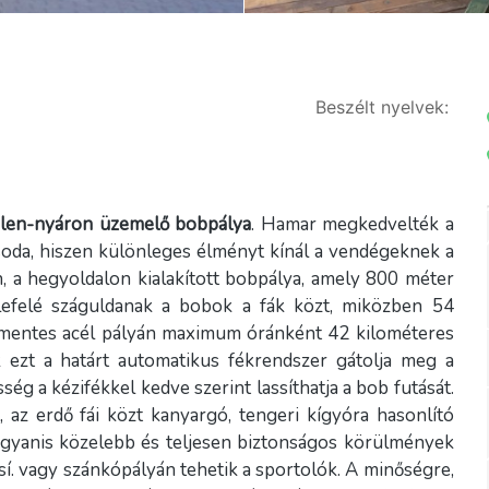
Beszélt nyelvek:
télen-nyáron üzemelő bobpálya
. Hamar megkedvelték a
csoda, hiszen különleges élményt kínál a vendégeknek a
 a hegyoldalon kialakított bobpálya, amely 800 méter
lefelé száguldanak a bobok a fák közt, miközben 54
amentes acél pályán maximum óránként 42 kilométeres
k ezt a határt automatikus fékrendszer gátolja meg a
ég a kézifékkel kedve szerint lassíthatja a bob futását.
, az erdő fái közt kanyargó, tengeri kígyóra hasonlító
 ugyanis közelebb és teljesen biztonságos körülmények
sí. vagy szánkópályán tehetik a sportolók. A minőségre,