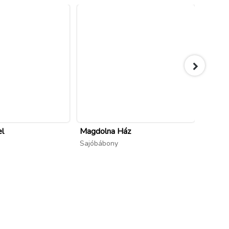
el
Magdolna Ház
Napsu
Bükksz
Sajóbábony
Bükksz