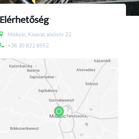
Elérhetőség
Miskolc, Kisavas alsósor 22.
+36 30 822 8552