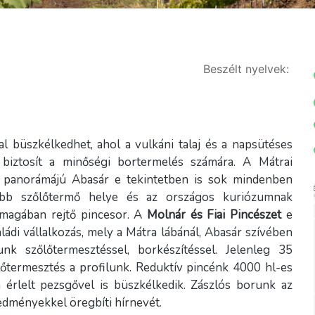
Beszélt nyelvek:
 büszkélkedhet, ahol a vulkáni talaj és a napsütéses
 biztosít a minőségi bortermelés számára. A Mátrai
tó panorámájú Abasár e tekintetben is sok mindenben
asabb szőlőtermő helye és az országos kuriózumnak
 magában rejtő pincesor. A
Molnár és Fiai Pincészet
e
ládi vállalkozás, mely a Mátra lábánál, Abasár szívében
nk szőlőtermesztéssel, borkészítéssel. Jelenleg 35
őtermesztés a profilunk. Reduktív pincénk 4000 hl-es
n érlelt pezsgővel is büszkélkedik. Zászlós borunk az
edményekkel öregbíti hírnevét.