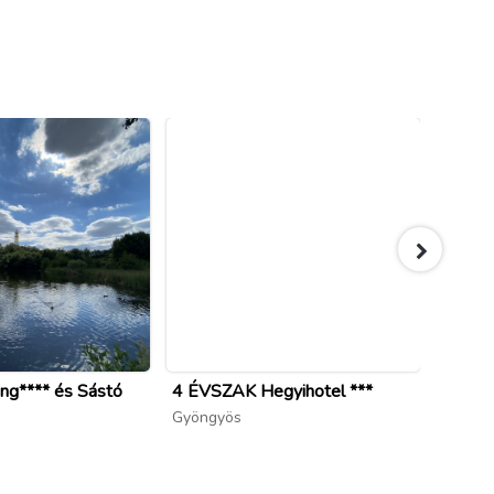
ng**** és Sástó
4 ÉVSZAK Hegyihotel ***
Paráds
Gyöngyös
Paráds