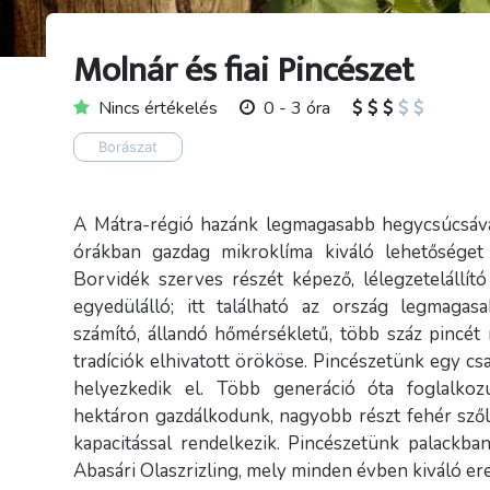
Molnár és fiai Pincészet
Nincs értékelés
0 - 3 óra
Borászat
A Mátra-régió hazánk legmagasabb hegycsúcsával
órákban gazdag mikroklíma kiváló lehetőséget
Borvidék szerves részét képező, lélegzetelállí
egyedülálló; itt található az ország legmag
számító, állandó hőmérsékletű, több száz pincét
tradíciók elhivatott örököse. Pincészetünk egy csa
helyezkedik el. Több generáció óta foglalkozu
hektáron gazdálkodunk, nagyobb részt fehér szől
kapacitással rendelkezik. Pincészetünk palackba
Abasári Olaszrizling, mely minden évben kiváló er