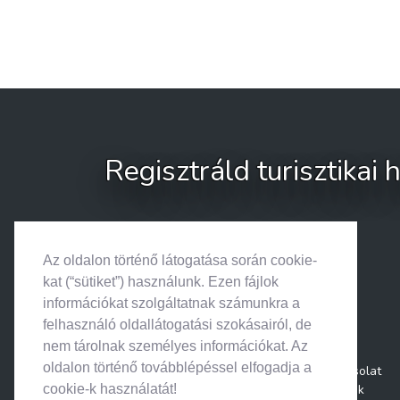
Regisztráld turisztikai
Az oldalon történő látogatása során cookie-
kat (“sütiket”) használunk. Ezen fájlok
információkat szolgáltatnak számunkra a
felhasználó oldallátogatási szokásairól, de
nem tárolnak személyes információkat. Az
oldalon történő továbblépéssel elfogadja a
Kapcsolat
Rólunk
cookie-k használatát!