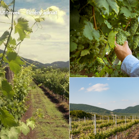
Útitervek
Élmény ajánlat