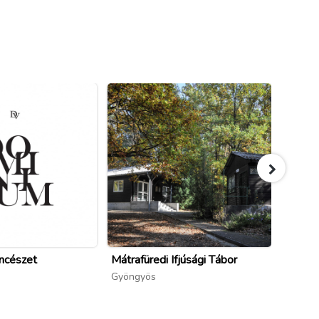
ncészet
Mátrafüredi Ifjúsági Tábor
Palóc 
Magán
Gyöngyös
Babaki
Gyöng