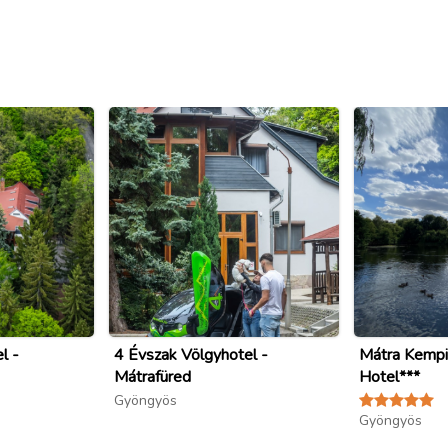
l -
4 Évszak Völgyhotel -
Mátra Kempi
Mátrafüred
Hotel***
Gyöngyös
Gyöngyös