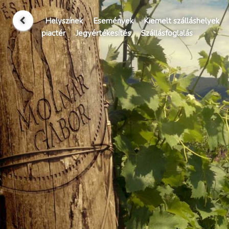
Helyszínek
Események
Kiemelt szálláshelyek
piactér
Jegyértékesítés
Szállásfoglalás