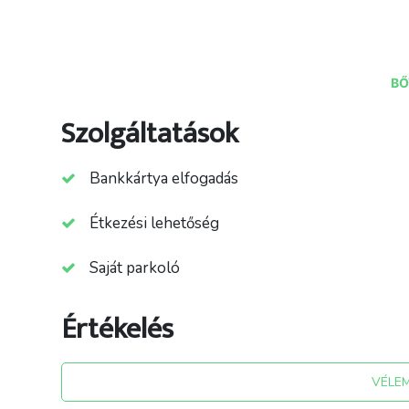
BŐ
Szolgáltatások
Bankkártya elfogadás
Étkezési lehetőség
Saját parkoló
forrás: molnaresfiai.hu
Értékelés
VÉLE