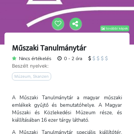
további képek
Műszaki Tanulmánytár
Nincs értékelés
0 - 2 óra
Beszélt nyelvek:
Múzeum, Skanzen
A Műszaki Tanulmánytár a magyar műszaki
emlékek gyűjtő és bemutatóhelye. A Magyar
Műszaki és Közlekedési Múzeum része, és
kiállításában 16 ezer tárgy látható.
A Műszaki Tanulmánytár speciális kiállítótér,