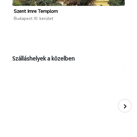
Szent Imre Templom
Fe
Budapest XI. kerület
Bud
forrás: kozlekedesimuzeum.hu
Szálláshelyek a közelben