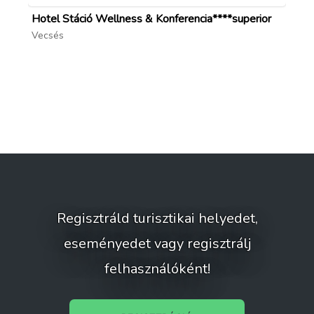
Hotel Stáció Wellness & Konferencia****superior
Fo
Vecsés
Bu
Regisztráld turisztikai helyedet,
eseményedet vagy regisztrálj
felhasználóként!