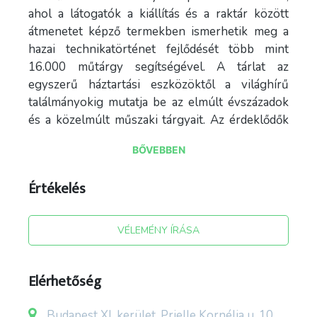
ahol a látogatók a kiállítás és a raktár között
átmenetet képző termekben ismerhetik meg a
hazai technikatörténet fejlődését több mint
16.000 műtárgy segítségével. A tárlat az
egyszerű háztartási eszközöktől a világhírű
találmányokig mutatja be az elmúlt évszázadok
és a közelmúlt műszaki tárgyait. Az érdeklődők
előtt a Mobileum elnevezésű gépcsarnok is
BŐVEBBEN
nyitva áll, ahol a látogatók interaktívan
ismerhetik meg a magyar gépfejlesztés 150
Értékelés
évének legfontosabb stádiumait.
A
Műszaki Tanulmánytár
Magyarország egyik
VÉLEMÉNY ÍRÁSA
legkülönösebb kiállítóhelye, mely annak
ellenére tekinthető múzeumnak, hogy nem
rendelkezik állandó kiállítóteremmel.
Elérhetőség
Egyfajta hibrid kiállítótér ez, hiszen csarnokaiban
Budapest XI. kerület, Prielle Kornélia u. 10.