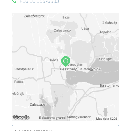
+36 30 855-6533
második szintjére költöztették az elcsatolt
részek Erdély, Felvidék, Kárpátalja ,délvidék és
őrvidék népviselet babáit Itt nagyobb számba
található részeket később benépesítő ma az
adott ország állam alkotó népeinek viseletei
(tót,oláh,szász). Több mint kétszáz éve birkózik a
hihetőleg Rákóczi – korban fogant, öles
oszlopokra fektetett óriás, a búza-árpa terhével;
de idestova két évtizede, nyári látogató
sokaságától, súlyától feszülnek izmai.
Miért Babamúzeum ?
- A várostól vettem meg a „bontásra érett”
kőhalmazt. Diszkóként akarták üzemeltetni, ami a
szomszédból való elköltözésemet eredményezte
volna. Enyém lett a négy fal, csinálni kellett
valamit!