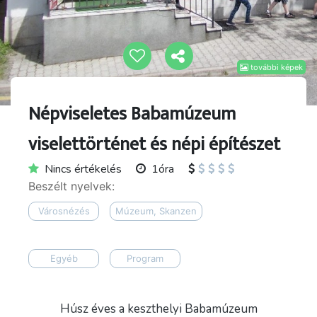
további képek
Népviseletes Babamúzeum
viselettörténet és népi építészet
Nincs értékelés
1óra
Beszélt nyelvek:
Városnézés
Múzeum, Skanzen
Egyéb
Program
Húsz éves a keszthelyi Babamúzeum