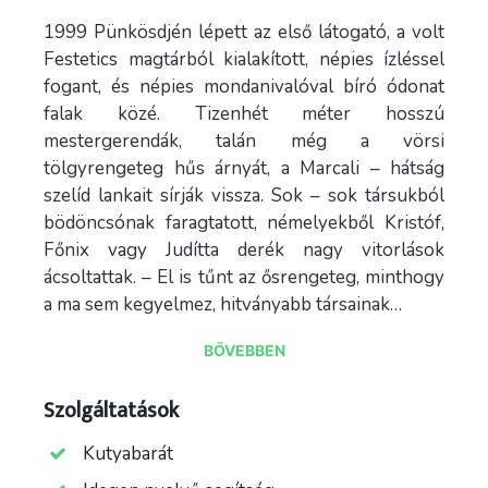
1999 Pünkösdjén lépett az első látogató, a volt
Festetics magtárból kialakított, népies ízléssel
fogant, és népies mondanivalóval bíró ódonat
falak közé. Tizenhét méter hosszú
mestergerendák, talán még a vörsi
tölgyrengeteg hűs árnyát, a Marcali – hátság
szelíd lankait sírják vissza. Sok – sok társukból
bödöncsónak faragtatott, némelyekből Kristóf,
Főnix vagy Judítta derék nagy vitorlások
ácsoltattak. – El is tűnt az ősrengeteg, minthogy
a ma sem kegyelmez, hitványabb társainak…
A magyar népi kultúra legszélesebb választékú
BŐVEBBEN
népi viselettörténetet miniatürizált ruhák sora
,nemzetiségi és ipari,kis ipari öltözékekkel,a
Szolgáltatások
harmadik szinten lévő tárlókban népi agrár és
Kutyabarát
kultikus építészet makettjei lelhetők fel. A
kiállítás tematikájának sarkalatos része a