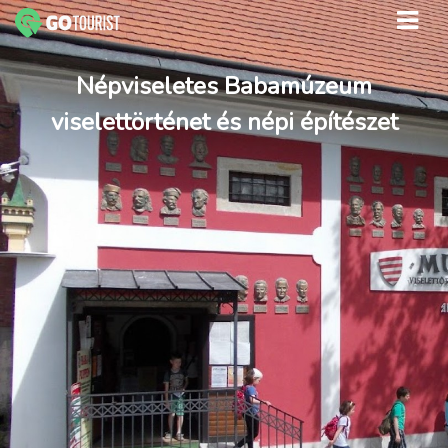
Népviseletes Babamúzeum
viselettörténet és népi építészet