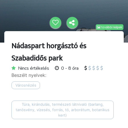
további képek
Nádaspart horgásztó és
Szabadidős park
Nincs értékelés
0 - 8 óra
Beszélt nyelvek:
Városnézés
Túra, kirándulás, természeti látnivaló (barlang,
tanösvény, vízesés, forrás, tó, arborétum, botanikus
kert)