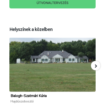
ÚTVONALTERVEZÉS
Helyszínek a közelben
Balogh-Szatmári Kúria
Ha
Hajdúszoboszló
Ha