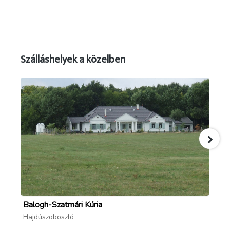
Szálláshelyek a közelben
Balogh-Szatmári Kúria
Mé
Hajdúszoboszló
Ha