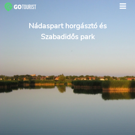
Nádaspart horgásztó és
Szabadidős park