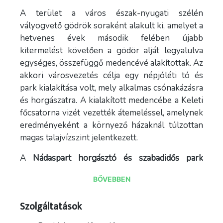
A terület a város észak-nyugati szélén
vályogvető gödrök soraként alakult ki, amelyet a
hetvenes évek második felében újabb
kitermelést követően a gödör alját legyalulva
egységes, összefüggő medencévé alakítottak. Az
akkori városvezetés célja egy népjóléti tó és
park kialakítása volt, mely alkalmas csónakázásra
és horgászatra. A kialakított medencébe a Keleti
főcsatorna vizét vezették átemeléssel, amelynek
eredményeként a környező házaknál túlzottan
magas talajvízszint jelentkezett.
A
Nádaspart horgásztó és szabadidős park
érdeklői között köszönthetjük mindazokat, akik
BŐVEBBEN
horgászni vágynak. Akik a homokos, kiépített
szabadstrandot kedvelik, piknikezésre, főzésre
Szolgáltatások
alkalmas helyet keresnek, vagy csak egyszerűen
szeretnék szabadidejüket tájvédelmi jellegű