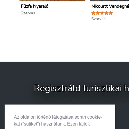
Fűzfa Nyaraló
Nikolett Vendéghá
Szarvas
Szarvas
Regisztráld turisztikai
Az oldalon történő látogatása során cookie-
kat (“sütiket”) használunk. Ezen fájlok