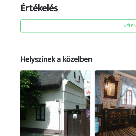
Értékelés
Keressen minket bizalommal! +36 20 9822-463
VÉLE
Helyszínek a közelben