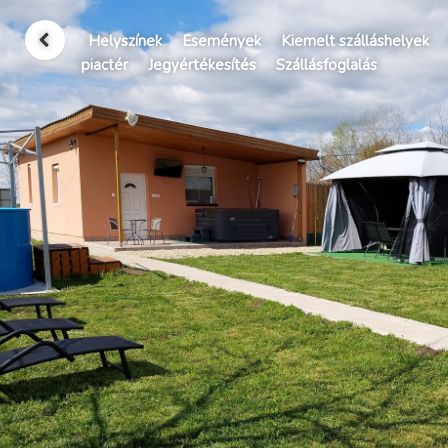
Helyszínek
Események
Kiemelt szálláshelyek
piactér
Jegyértékesítés
Szállásfoglalás