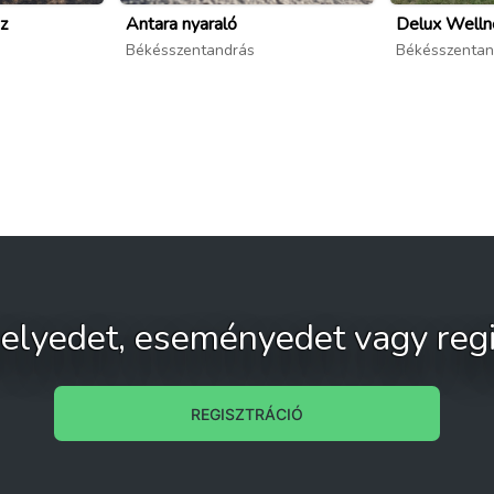
z
Antara nyaraló
Delux Welln
Békésszentandrás
Békésszentan
 helyedet, eseményedet vagy regi
REGISZTRÁCIÓ