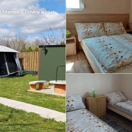
Útitervek
Élmény ajánlat