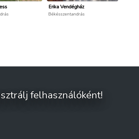
ess
Erika Vendégház
Fehérh
drás
Békésszentandrás
Békéss
sztrálj felhasználóként!