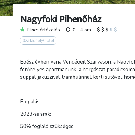
Nagyfoki Pihenőház
Nincs értékelés
0 - 4 óra
Szálláshely/hotel
Egész évben várja Vendégeit Szarvason, a Nagyfok
férőhelyes apartmanunk...a horgászat paradicsoma ..
suppal, jakuzzival, trambulinnal, kerti sütővel, ho
Foglalás
2023-as árak:
50% foglaló szükséges