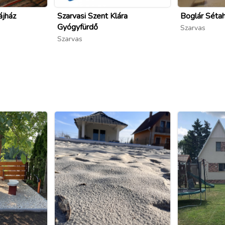
ájház
Szarvasi Szent Klára
Boglár Séta
Gyógyfürdő
Szarvas
Szarvas