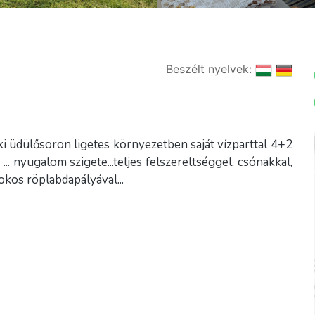
Beszélt nyelvek:
i üdülősoron ligetes környezetben saját vízparttal 4+2
. nyugalom szigete...teljes felszereltséggel, csónakkal,
mokos röplabdapályával...