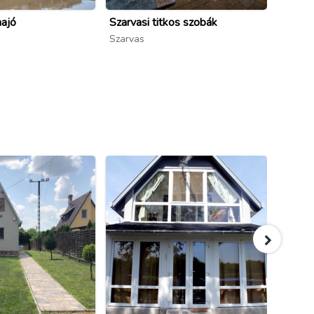
hajó
Szarvasi titkos szobák
Szarva
Szarvas
Szarva