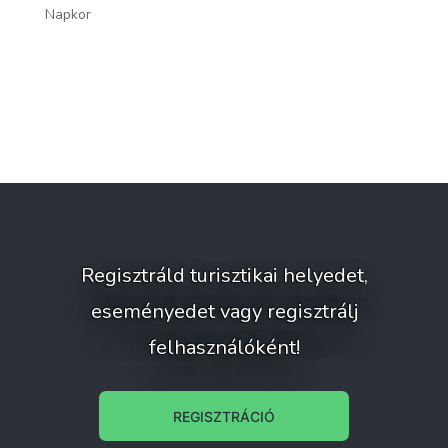
Napkor
Ny
Regisztráld turisztikai helyedet,
eseményedet vagy regisztrálj
felhasználóként!
REGISZTRÁCIÓ