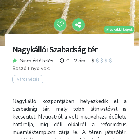
további képek
Nagykállói Szabadság tér
Nincs értékelés
0 - 2 óra
Beszélt nyelvek:
Városnézés
Nagykálló központjában helyezkedik el a
Szabadság tér, mely több látnivalóval is
kecsegtet. Nyugatról a volt megyeháza épülete
határolja, míg déli oldalról a református
műemléktemplom zárja le. A téren játszótér,