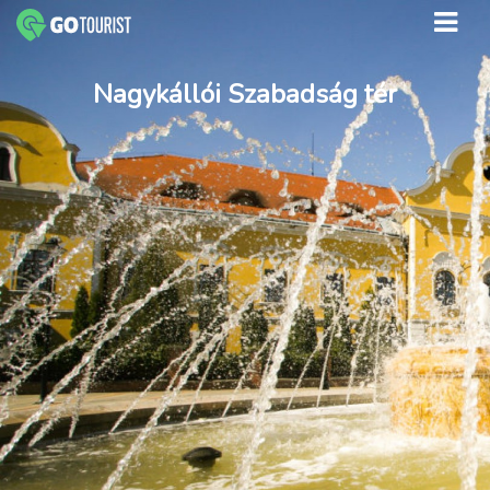
Nagykállói Szabadság tér