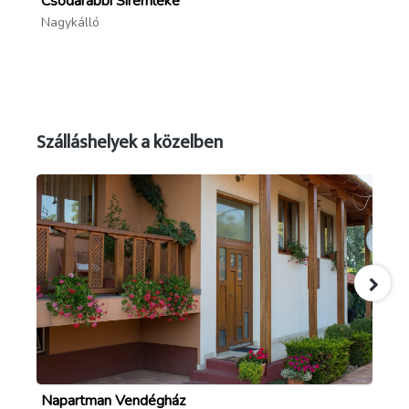
Csodarabbi Síremléke
Na
Ké
Nagykálló
Na
Szálláshelyek a közelben
Napartman Vendégház
Bo