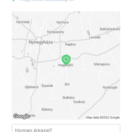
Szabadság téren áll az az épület, amelyben
1870-ben nyílt meg a megye első állami
gimnáziuma, hogy 137 évig azon a helyen
működjön.
forrás: nagykallo.hu