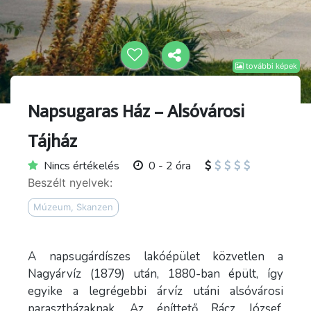
további képek
Napsugaras Ház – Alsóvárosi
Tájház
Nincs értékelés
0 - 2 óra
Beszélt nyelvek:
Múzeum, Skanzen
A napsugárdíszes lakóépület közvetlen a
Nagyárvíz (1879) után, 1880-ban épült, így
egyike a legrégebbi árvíz utáni alsóvárosi
parasztházaknak. Az építtető Rácz József,