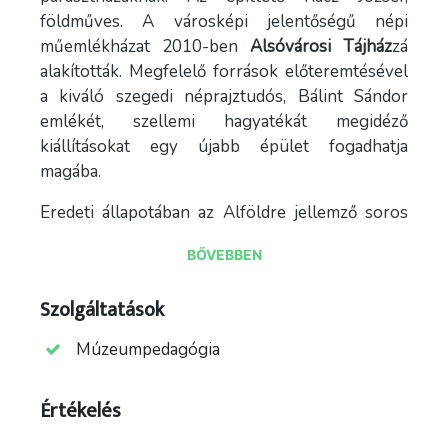
földműves. A városképi jelentőségű népi
műemlékházat 2010-ben
Alsóvárosi Tájház
zá
alakították. Megfelelő források előteremtésével
a kiváló szegedi néprajztudós, Bálint Sándor
emlékét, szellemi hagyatékát megidéző
kiállításokat egy újabb épület fogadhatja
magába.
Eredeti állapotában az Alföldre jellemző soros
elrendezésű, háromosztatú, alápincézett lakóház.
BŐVEBBEN
Építésekor szabadkéményes konyhával
rendelkezett, a kéményaljában berakott
Szolgáltatások
tűzhellyel. Az utcára néző tisztaszobában sárból
rakott boglyakemence állt. A ház hosszában az
Múzeumpedagógia
udvar felől nyitott, faoszlopokon nyugvó, fa
korlátos, könyöklős ereszaljával rendelkezett.
Értékelés
A fölfelé keskenyedő szabadkéménnyel