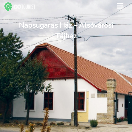
Napsugaras Ház – Alsóvárosi
Tájház