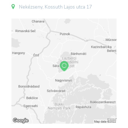
konyha teljesen felszerelt 2 hűtőszekrény,
Nekézseny, Kossuth Lajos utca 17
borhűtő, kerámia főzölap, elektromos sütő,
illetve mindnen olyan felszerelés, ami szükséges
a finom ételek elkészítéséhez. A nappaliban a
látszógerendás mennyezet gondoskodik a vidéki
hangulatról. A szórakozásról nagyképernyős tv,
xbox one, kényelmes kihúzható kanapé és 8
személyes akácfa étkezőgarnitúra szolgálja a
vendégek kényelmét.
A nappaliból ki juthatunk 70nm² fedett teraszra.
A teraszon faszenes grill, kemence,
masszázsmedence, függőfotel, italhűtő,
kényelmes kerti bútorok várják a pihenni vágyó
vendégeinket. A vendégházhoz tartozik egy
teljesen körbe kerített 1700nm²-es kert,
hatalmas fenyőkkel körbe zárva. A kerben
különböző sportszerek segítségével lehet