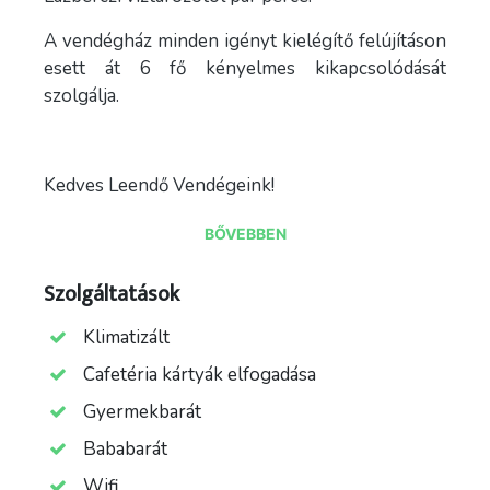
A vendégház minden igényt kielégítő felújításon
esett át 6 fő kényelmes kikapcsolódását
szolgálja.
Kedves Leendő Vendégeink!
Engedjétek meg, hogy bemutassuk Nektek
BŐVEBBEN
újonnan nyitó vendégházunkat, ahol a
hagyományos értékek találkoznak a modern
Szolgáltatások
kényelmi elvárásokkal.
Klimatizált
A vendégház a Bükki Nemzeti Park szívében
Cafetéria kártyák elfogadása
Nekézseny községben található. A települést
körbe ölelik a hegyek, turisztikailag kiváló
Gyermekbarát
helyen helyszkedik el. Eger, Egerszalók,
Bababarát
Szilvásvárad, Szalajka-völgye és az Élmények
Wifi