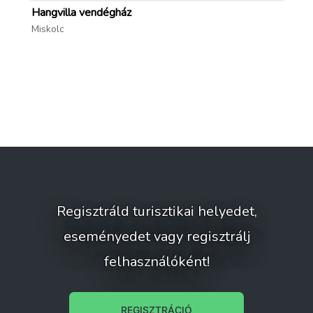
Hangvilla vendégház
Ho
Miskolc
Mi
Regisztráld turisztikai helyedet,
eseményedet vagy regisztrálj
felhasználóként!
REGISZTRÁCIÓ