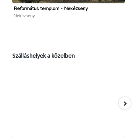
Református templom - Nekézseny
Ha
Nekézseny
Ne
Szálláshelyek a közelben