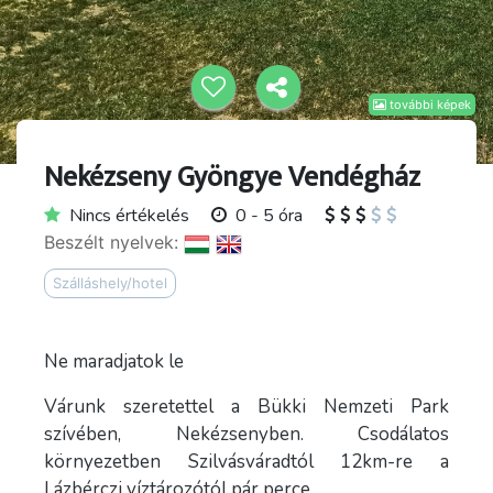
további képek
Nekézseny Gyöngye Vendégház
Nincs értékelés
0 - 5 óra
Beszélt nyelvek:
Szálláshely/hotel
Ne maradjatok le
Várunk szeretettel a Bükki Nemzeti Park
szívében, Nekézsenyben. Csodálatos
környezetben Szilvásváradtól 12km-re a
Lázbérczi víztározótól pár perce.