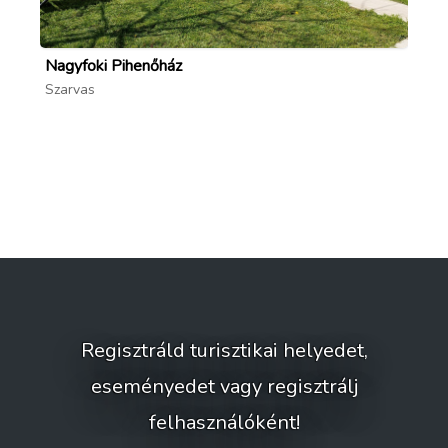
Nagyfoki Pihenőház
Fű
Szarvas
Sz
Regisztráld turisztikai helyedet,
eseményedet vagy regisztrálj
felhasználóként!