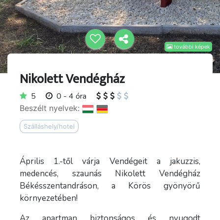
további képek
Nikolett Vendégház
5
0 - 4 óra
Beszélt nyelvek:
Szálláshely/hotel
Április 1.-től várja Vendégeit a jakuzzis,
medencés, szaunás Nikolett Vendégház
Békésszentandráson, a Körös gyönyörű
környezetében!
Az apartman biztonságos és nyugodt