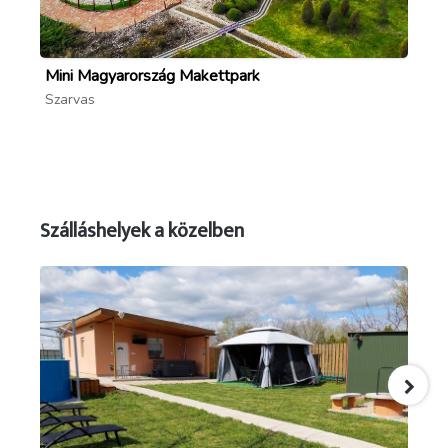
Mini Magyarország Makettpark
Ma
Szarvas
Sz
Szálláshelyek a közelben