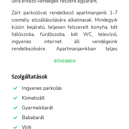
útra érkező vendégek részére egyaránt.
Zárt parkolóval rendelkező apartmanjaink 1-7
személy elszállásolására alkalmasak. Mindegyik
külön bejáratú, teljesen felszerelt konyha, két
hálószoba, fürdőszoba, két WC, televízió,
ingyenes internet áll vendégeink
rendelkezésére. Apartmanjainkban teljes
felújítás történt! Minden burkolatot, bútort
BŐVEBBEN
modernizáltunk. Konyhákat, fürdőszobákat,
felszereléseket lecseréltük a kor elvárásainak
Szolgáltatások
megfelelően! Minden apartmanunkat
klímaberendezéssel láttuk el. Letisztult modern
Ingyenes parkolás
stílusú szobákban, síkképernyős televíziókkal
Klimatizált
ingyenes WIFI teszi teljesen komfortossá és
igazi otthonná apartmanunkat. Nagy méretű
Gyermekbarát
belső udvarunkban biztonságban tudhatja
Bababarát
autóját.
Wifi