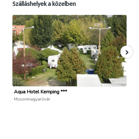
Szálláshelyek a közelben
Aqua Hotel Kemping ***
Aq
Mosonmagyaróvár
Mo