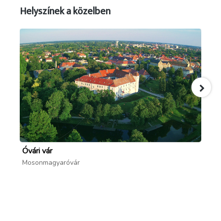
Helyszínek a közelben
Óvári vár
Aq
Mosonmagyaróvár
Mo