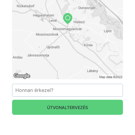
kirándulások tökéletes kiinduló pontja
szálláshelyünk! Városunkban található a Futura
Interaktív Természettudományi Élményközpont,
amely kicsiknek és nagyoknak rendkívüli
élményt ad! Gyönyörűen felújított múzeummal,
színházteremmel, világhírű termálvizes fürdővel
büszkélkedhet városunk! A Szigetköz
Kalandpark a gyermekek számára nyújt
feledhetetlen élményt! A belváros megannyi
gasztronómiai és kulináris élvezetet adó
hangulatos éttermekkel és kávéházakkal várja a
helyi és az idelátogató vendégeket! Bécs,
Parndorf és Pozsony közelsége nem csak a
kirándulóknak, de a bevásárolni vágyóknak is
ÚTVONALTERVEZÉS
paradicsomi hely!