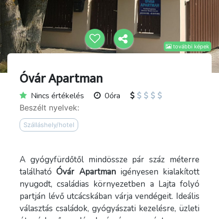
további képek
Óvár Apartman
Nincs értékelés
0óra
Beszélt nyelvek:
Szálláshely/hotel
A gyógyfürdőtől mindössze pár száz méterre
található
Óvár Apartman
igényesen kialakított
nyugodt, családias környezetben a Lajta folyó
partján lévő utcácskában várja vendégeit. Ideális
választás családok, gyógyászati kezelésre, üzleti