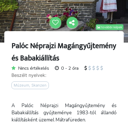
további képek
Palóc Néprajzi Magángyűjtemény
és Babakiállítás
Nincs értékelés
0 - 2 óra
Beszélt nyelvek:
Múzeum, Skanzen
A Palóc Néprajzi Magángyűjtemény és
Babakiállítás gyűjteménye 1983-tól állandó
kiállításként üzemel Mátrafüreden.