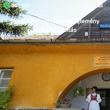
Palóc Néprajzi Magángyűjtemény
és Babakiállítás