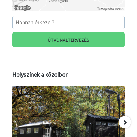
ÚTVONALTERVEZÉS
Helyszínek a közelben
Forrás: szöveg:
wikipedia.org/wiki/Palóc_Néprajzi_Magángyűjtemény_
; Képek Thaler Tamas
wikipedia.org/wiki/Palóc_Néprajzi_Magángyűjtemény_
;
wikipedia.org/wiki/Palóc_Néprajzi_Magángyűjtemény_
;