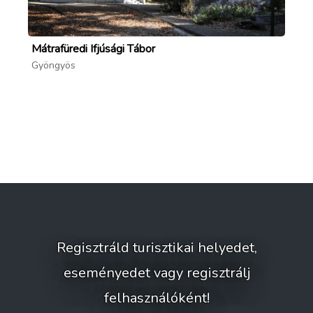
Mátrafüredi Ifjúsági Tábor
4 
Gyöngyös
Gy
Regisztráld turisztikai helyedet,
eseményedet vagy regisztrálj
felhasználóként!