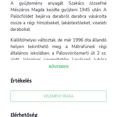
A gyűjtemény anyagát Szakács Józsefné
Mészáros Magda kezdte gyűjteni 1945 után. A
Palócföldet bejárva darabról darabra vásárolta
össze a régi hímzéseket, lakástextileket, viseleti
darabokat.
Kiállítóhelyei változtak, de már 1996 óta állandó
helyen tekinthető meg, a Mátrafüredi régi
általános iskolában, a Pálosvörösmarti út 2 sz.
alatt. Jelenlegi üzemeltetője Lovászné Juhász
Rita.
BŐVEBBEN
A palóc tájegységre jellemző, hogy szinte
Értékelés
minden falunak, falucsoportnak más-más a
viselete. A 30 darab népviseletbe öltöztetett
baba ezt a sokszínűséget tárja a látogatók elé.
VÉLEMÉNY ÍRÁSA
Látható itt többek között fiatal menyecske
öltözet, menyasszony- vőlegény, gyermekét
Elérhetőség
bölcsőben ringató anya, kenyeret dagasztó