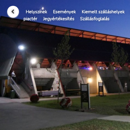
Helyszínek
Események
Kiemelt szálláshelyek
piactér
Jegyértékesítés
Szállásfoglalás