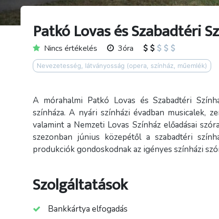
Patkó Lovas és Szabadtéri S
Nincs értékelés
3óra
Nevezetesség, látványosság (opera, színház, műemlék)
A mórahalmi Patkó Lovas és Szabadtéri Színhá
színháza. A nyári színházi évadban musicalek, ze
valamint a Nemzeti Lovas Színház előadásai szóra
szezonban június közepétől a szabadtéri színhá
produkciók gondoskodnak az igényes színházi szór
Szolgáltatások
Bankkártya elfogadás