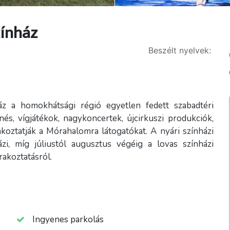
zínház
Beszélt nyelvek:
z a homokhátsági régió egyetlen fedett szabadtéri
nés, vígjátékok, nagykoncertek, újcirkuszi produkciók,
koztatják a Mórahalomra látogatókat. A nyári színházi
zi, míg júliustól augusztus végéig a lovas színházi
akoztatásról.
Ingyenes parkolás