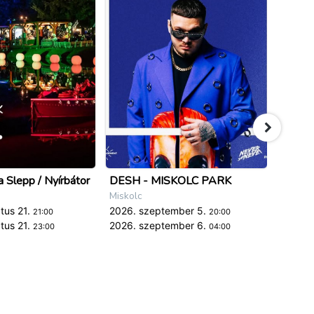
 Slepp / Nyírbátor
DESH - MISKOLC PARK
IV. Mi
Miskolc
Miskolc
tus 21.
2026. szeptember 5.
2026. 
21:00
20:00
tus 21.
2026. szeptember 6.
2026. 
23:00
04:00