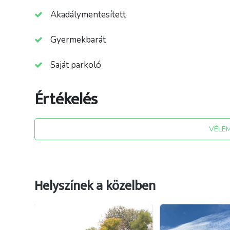
Akadálymentesített
Gyermekbarát
Saját parkoló
Értékelés
VÉLE
Helyszínek a közelben