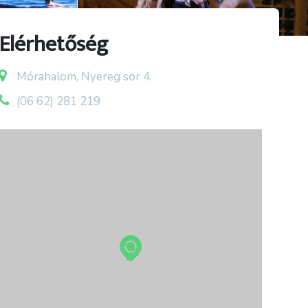
Elérhetőség
Mórahalom, Nyereg sor 4.
(06 62) 281 219