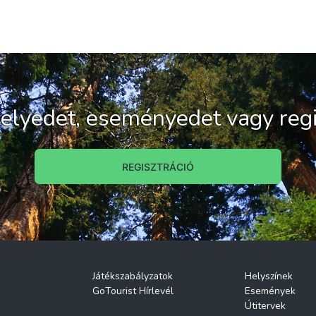
 helyedet, eseményedet vagy regi
REGISZTRÁCIÓ
Játékszabályzatok
Helyszínek
GoTourist Hírlevél
Események
Útitervek