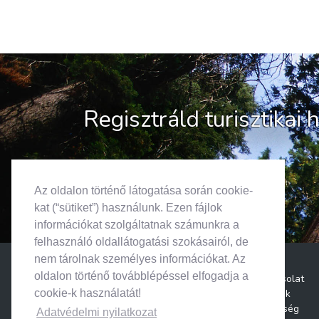
Regisztráld turisztikai
Az oldalon történő látogatása során cookie-
kat (“sütiket”) használunk. Ezen fájlok
információkat szolgáltatnak számunkra a
felhasználó oldallátogatási szokásairól, de
nem tárolnak személyes információkat. Az
oldalon történő továbblépéssel elfogadja a
Kapcsolat
Rólunk
cookie-k használatát!
Segítség
Adatvédelmi nyilatkozat