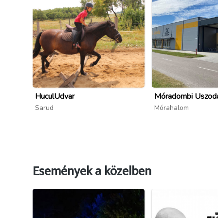
HuculUdvar
Móradombi Uszod
Sarud
Mórahalom
Események a közelben