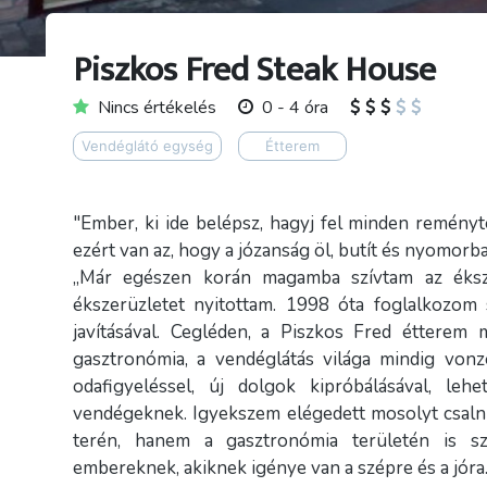
Piszkos Fred Steak House
Nincs értékelés
0 - 4 óra
Vendéglátó egység
Étterem
"Ember, ki ide belépsz, hagyj fel minden reményte
ezért van az, hogy a józanság öl, butít és nyomorba
„Már egészen korán magamba szívtam az éksze
ékszerüzletet nyitottam. 1998 óta foglalkozom 
javításával. Cegléden, a Piszkos Fred étterem
gasztronómia, a vendéglátás világa mindig von
odafigyeléssel, új dolgok kipróbálásával, le
vendégeknek. Igyekszem elégedett mosolyt csaln
terén, hanem a gasztronómia területén is sz
embereknek, akiknek igénye van a szépre és a jóra.