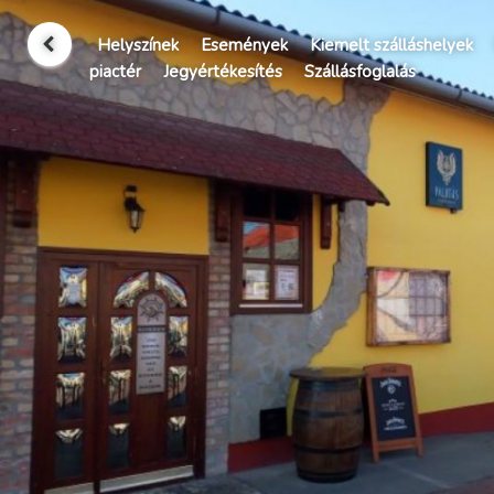
Helyszínek
Események
Kiemelt szálláshelyek
piactér
Jegyértékesítés
Szállásfoglalás