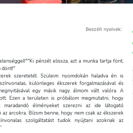
Beszélt nyelvek:
lenséggel!""Ki pénzét elissza, azt a munka tartja fönt,
 dönt!"
rek szeretetét. Szüleim nyomdokán haladva én is
színvonalas, különleges ékszerek forgalmazásával és
 megnyitásával egy másik nagy álmom vált valóra. A
zott. Ezen a területen is próbálom megmutatni, hogy
het maradandó élményeket szerezni az ide látogató
i az arcokra. Bízom benne, hogy nem csak az ékszerek
ínvonalas szolgáltatást tudok nyújtani azoknak az
”