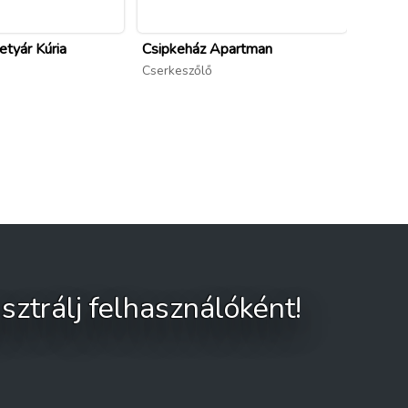
etyár Kúria
Csipkeház Apartman
Forste
***
Cserkeszőlő
Bugyi
sztrálj felhasználóként!