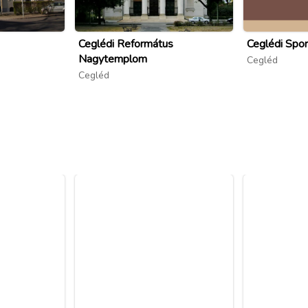
Ceglédi Református
Ceglédi Spo
Nagytemplom
Cegléd
Cegléd