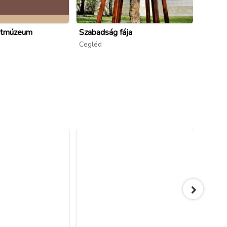
rtmúzeum
Szabadság fája
Rég Id
Cegléd
Cegléd