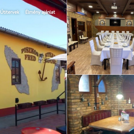
Útitervek
Élmény ajánlat