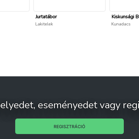
Jurtatábor
Kiskunsági B
Lakitelek
Kunadacs
 helyedet, eseményedet vagy regi
REGISZTRÁCIÓ