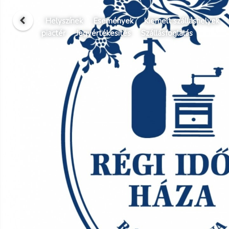
Helyszínek
Események
Kiemelt szálláshelyek
piactér
Jegyértékesítés
Szállásfoglalás