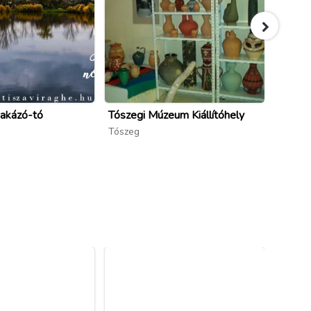
akázó-tó
Tószegi Múzeum Kiállítóhely
Martfű
Gyűjt
Tószeg
Martfű