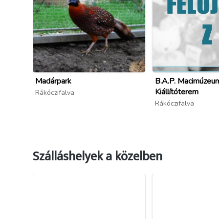
Madárpark
B.A.P. Macimúzeu
Kiállítóterem
Rákóczifalva
Rákóczifalva
Szálláshelyek a közelben