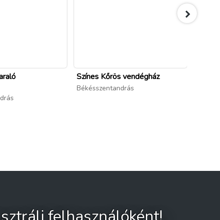
araló
Színes Kőrös vendégház
Káka-L
Békésszentandrás
Békéss
drás
sztrálj felhasználóként!