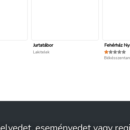
Jurtatábor
Fehérház Ny
Lakitelek
Békésszentan
 helyedet, eseményedet vagy regi