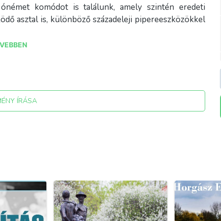
ónémet komódot is találunk, amely szintén eredeti
ködő asztal is, különböző századeleji pipereeszközökkel
VEBBEN
MÉNY ÍRÁSA
i-idok-haza ; facebook.com/regiidokhaza