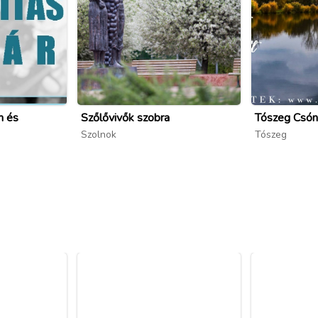
m és
Szőlővivők szobra
Tószeg Csón
Szolnok
Tószeg