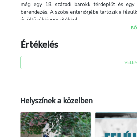
még egy 18. századi barokk térdeplőt és egy 
berendezés. A szoba enteriőrjébe tartozik a fésül
és öltözékkiegészítőkkel.
BŐ
Értékelés
VÉLE
Helyszínek a közelben
forrás: szolnok.tourinformszolnok.hu/listings/reg