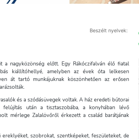
Beszélt nyelvek:
 a nagyközönség előtt. Egy Rákóczifalván élő fiatal
obás kiállítóhellyé, amelyben az évek óta lelkesen
 éven át tartó munkájuknak köszönhetően az erősen
arázsolták.
 vasalók és a szódásüvegek voltak. A ház eredeti bútorai
 felújítás után a tisztaszobába, a konyhában lévő
bolt mérlege Zalalövőről érkezett a család barátjának
si ereklyéket, szobrokat, szentképeket, feszületeket, de