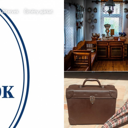
Útitervek
Élmény ajánlat