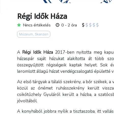
Régi Idők Háza
Nincs értékelés
0 - 2 óra
Múzeum, Skanzen
A
Régi Idők Háza
2017-ben nyitotta meg kapuit
házaspár saját házukat alakította át több sz
összegyűjtött régiségeik kaptak helyet. Sok
leromlott állagú házat vendégcsalogató épületté v
Az első tárgyak a tálaló szekrény, a bőr székek, a
közül az ónémet ruhásszekrény került vissza
csikótűzhely Gyuláról került a házba, a szatócs
jóvoltából.
A konyhából jobbra nyílik a tisztaszoba, itt vallá