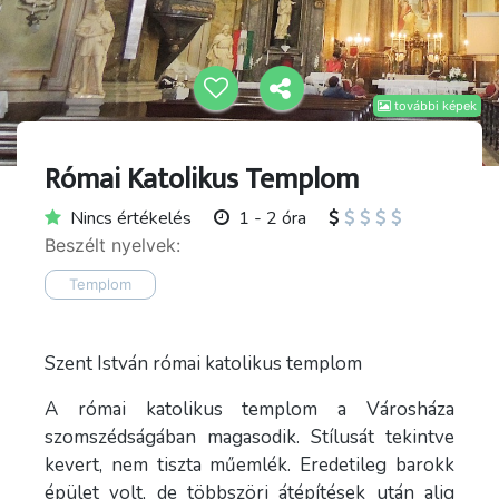
további képek
Római Katolikus Templom
Nincs értékelés
1 - 2 óra
Beszélt nyelvek:
Templom
Szent István római katolikus templom
A római katolikus templom a Városháza
szomszédságában magasodik. Stílusát tekintve
kevert, nem tiszta műemlék. Eredetileg barokk
épület volt, de többszöri átépítések után alig