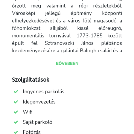
őrzött meg valamint a régi részletekből.
Városképi jellegű építmény központi
elhelyezkedésével és a város fölé magasodó, a
főhomlokzat síkjából kissé előreugró,
monumentális tornyával. 1773-1785 között
épült fel Sztranovszki János plébános
kezdeményezésére a galántai Balogh család és a
közbirtokosság adományaiból.
BŐVEBBEN
Az alapkövet 1773 június végén tette le a
Szentmártoni Ferenc kerületi esperes a hívek és
Szolgáltatások
a környező papság jelenlétében. 1777-ben
Ingyenes parkolás
fejezték be az építkezést Kozma József címzetes
kanonok idejében. A toronyra feltették a
Idegenvezetés
keresztet és a város toronyórát készíttetett. A
Wifi
belső díszítés már Thwy Pál plébánosnak jutott.
Saját parkoló
A földesurak és a hívek adományaikkal
gazdagították a templomukat. A padok és a
Fotózás