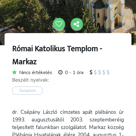
Római Katolikus Templom -
Markaz
Nincs értékelés
0 - 1 óra
Beszélt nyelvek:
Templom
dr. Csépány László címzetes apát plébános úr
1993. augusztusától 2003. szeptemberéig
teljesített falunkban szolgálatot. Markaz község
Plébánia Hivatalának élére 2004. augusztus 1-