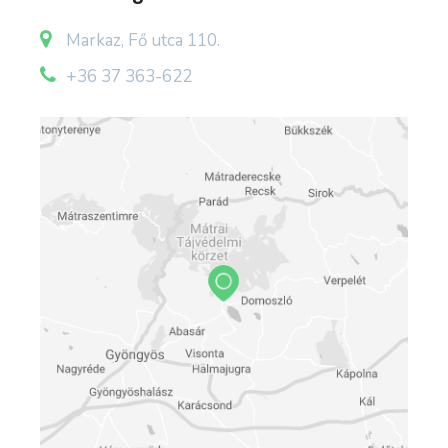
hatalmas robajjal, porfelhőbe burkolózva a
torony összeomlott és magával sodorta a
Markaz, Fő utca 110.
templomhajó oldalfalainak és tetőzetének egy
+36 37 363-622
részét is.
1907-1908 között elkészült az új épület terve,
készítője Wind István egyházmegyei építész
volt. Az építési megbízást pályázat útján Seiner
György gyöngyösi vállalkozó nyerte el.
A munkákat 1909. március elején kezdték, az új
templom 19 hónap alatt, 1910. decemberére –
kívül-belül bevakolva – elkészült.
Méretei impozánsak: Az épület hossza: 45 méter,
legnagyobb szélessége: 23 méter. A
templomhajó szélessége: 12 méter, a fal
magassága a padlószinttől 10 méter. A torony
magassága (a keresztet tartó gömbig): 42,5