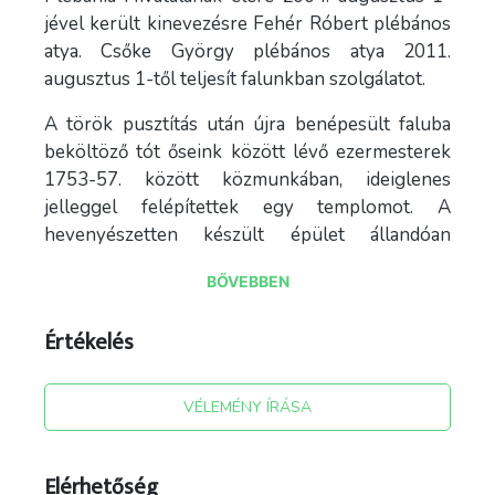
jével került kinevezésre Fehér Róbert plébános
atya. Csőke György plébános atya 2011.
augusztus 1-től teljesít falunkban szolgálatot.
A török pusztítás után újra benépesült faluba
beköltöző tót őseink között lévő ezermesterek
1753-57. között közmunkában, ideiglenes
jelleggel felépítettek egy templomot. A
hevenyészetten készült épület állandóan
költséges javításokra és átalakításokra szorult.
BŐVEBBEN
Az állandósult javítási gondok áthúzódtak a XIX.
század utolsó negyedére, majd az 1900-at
Értékelés
követő évtized első felére is. Az 1892-93-ban
megvalósított nagyjavítást követően alig múlt el
12 év és ismételten veszélyes repedések
VÉLEMÉNY ÍRÁSA
keletkeztek a templom falán.
1906. június 24-én reggel 7 óra 30 perckor
Elérhetőség