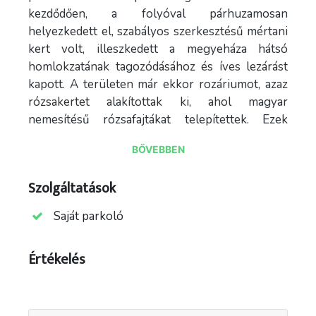
kezdődően, a folyóval párhuzamosan
helyezkedett el, szabályos szerkesztésű mértani
kert volt, illeszkedett a megyeháza hátsó
homlokzatának tagozódásához és íves lezárást
kapott. A területen már ekkor rozáriumot, azaz
rózsakertet alakítottak ki, ahol magyar
nemesítésű rózsafajtákat telepítettek. Ezek
jellemzője, hogy rendkívül dekoratív fajták,
BŐVEBBEN
rezisztensek (ellenállók a betegségeknek) és
szárazságtűrők.
Szolgáltatások
A több hektáron elhelyezkedő park hamar a
Saját parkoló
szolnokiak közkedvelt pihenőhelyévé vált, a
város lakói szívesen sétáltak a gyönyörű rózsák
között, a park közepén a rózsalugasok alatt
Értékelés
pedig egy fából készült pergola épült, ahol
zenekarok játszották a kor akkori slágereit. A
csodás rózsaillat kedvező széljárás esetén az