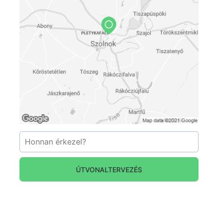
látható a pergola, így 2010 óta a Verseghy park
és a Rózsakert ismét régi fényében tündökölve,
közel 300 fajta rózsával várja a szolnokiakat és a
város vendégeit egyaránt.
ÚTVONALTERVEZÉS
forrás: info.szolnok.hu ; facebook utazói fotók ;
facebook/rozarium