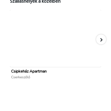
Szálláshelyek a közelben
Csipkeház Apartman
Ho
Cserkeszőlő
Lak