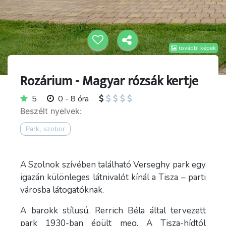
további képek
Rozárium - Magyar rózsák kertje
5
0 - 8 óra
Beszélt nyelvek:
Park, szobor
A Szolnok szívében található Verseghy park egy
igazán különleges látnivalót kínál a Tisza – parti
városba látogatóknak.
A barokk stílusú, Rerrich Béla által tervezett
park 1930-ban épült meg. A Tisza-hídtól