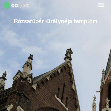
Rózsafüzér Királynéja templom