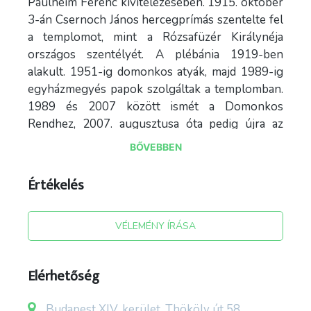
Paulheim Ferenc kivitelezésében. 1915. október
3-án Csernoch János hercegprímás szentelte fel
a templomot, mint a Rózsafüzér Királynéja
országos szentélyét. A plébánia 1919-ben
alakult. 1951-ig domonkos atyák, majd 1989-ig
egyházmegyés papok szolgáltak a templomban.
1989 és 2007 között ismét a Domonkos
Rendhez, 2007. augusztusa óta pedig újra az
Esztergom-Budapesti Főegyházmegyéhez
BŐVEBBEN
tartozik a templom és a plébánia (Rózsafüzér
Királynéja Plébánia néven).
Értékelés
A templom egy magasabb és egy alacsonyabb
toronnyal rendelkező, félkörös apszissal ellátott,
VÉLEMÉNY ÍRÁSA
latinkereszt alaprajzú, egyhajós, 4000 ember
befogadására képes csarnoktemplom. Hossza
Elérhetőség
47 m, szélessége 30 m, magassága 22 m, tornya
a kereszttel együtt 80 m magas. A főoltárt
Möller István tervezte carrarai márványból,
Budapest XIV. kerület, Thököly út 58.