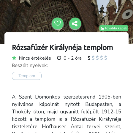
további képek
Rózsafüzér Királynéja templom
Nincs értékelés
0 - 2 óra
Beszélt nyelvek:
Templom
A Szent Domonkos szerzetesrend 1905-ben
nyilvános kápolnát nyitott Budapesten, a
Thököly úton, majd ugyanitt felépült 1912-15
között a templom is a Rózsafüzér Királynéja
tiszteletére Hofhauser Antal tervei szerint,