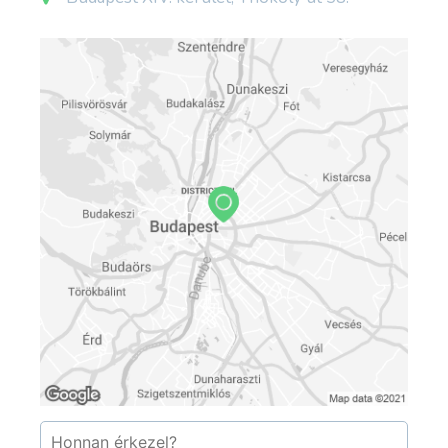
amelyen a Rózsafüzér Királynéja látható a kis
Jézussal, balra Szent Domonkos, amint átveszi a
szentolvasót, jobbra Siennai Szent Katalin,
lejjebb külön fülkében Szent V. Pius pápa és
Nagy Szent Albert püspök és egyháztanító
szobra áll. A két kis mellékoltáron álló Jézus
Szíve és Szent József szobor Ligeti Lajos műve.
A kereszthajó oltárait az Árpád-házi Szent
Margit és Szent Domonkos oltárokat Petrovácz
Gyula tervezte. Fölöttük Kontuly Béla 1940-es
években készült szekkói láthatók: a szent
királyleány és a rendalapító életéből vett
jeleneteket ábrázolnak.
A színes üvegablakok a kor nagy üvegfestői,
Róth Miksa, Palka József, Zsellér Imre és
Waltherr Gida műhelyeiben készültek 1922 és
1940 között. A szentély és az urnatemető