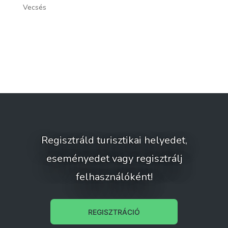
Vecsés
Gö
Regisztráld turisztikai helyedet,
eseményedet vagy regisztrálj
felhasználóként!
REGISZTRÁCIÓ