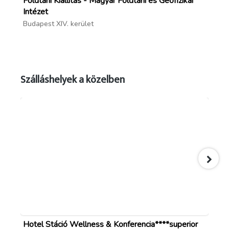
Földtani Kiállítás - Magyar Földtani és Geofizikai
Vá
Intézet
Bud
Budapest XIV. kerület
Szálláshelyek a közelben
forrás: rozsafuzerkiralyneja.hu
; facebook.com/pages/Rózsafüzér-Királynéja-
templom
Hotel Stáció Wellness & Konferencia****superior
Pa