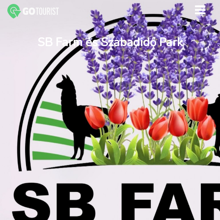
SB Farm és Szabadidő Park