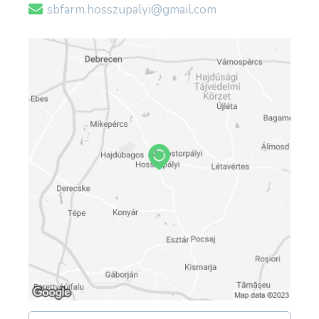
sbfarm.hosszupalyi@gmail.com
forrás: sbfarm.hu
; facebook.com/sbfarmhosszupalyi