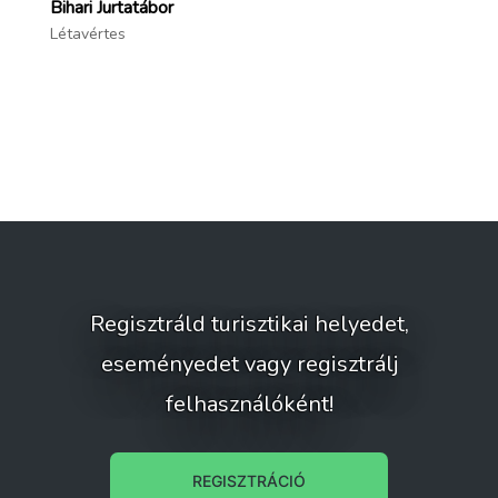
Bihari Jurtatábor
Mé
Létavértes
Ha
Regisztráld turisztikai helyedet,
eseményedet vagy regisztrálj
felhasználóként!
REGISZTRÁCIÓ