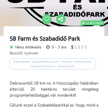
további képek
SB Farm és Szabadidő Park
Nincs értékelés
0 - 3 óra
Beszélt nyelvek:
Kalandpark, szabadidőközpont, lovarda, élménypark,
látogatóközpont, sétarepülés
Debrecentől 18 km-re, A Hosszúpályi határában
elterülő 20 hektáros terület rengeteg
programlehetőséggel vár mindenkit!
Célunk ezzel a Szabadidőparkkal az, hogy mind a