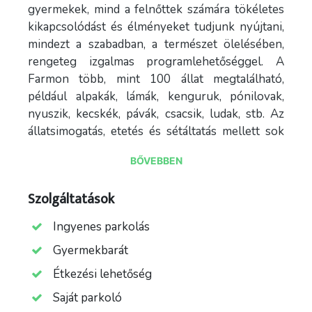
gyermekek, mind a felnőttek számára tökéletes
kikapcsolódást és élményeket tudjunk nyújtani,
mindezt a szabadban, a természet ölelésében,
rengeteg izgalmas programlehetőséggel. A
Farmon több, mint 100 állat megtalálható,
például alpakák, lámák, kenguruk, pónilovak,
nyuszik, kecskék, pávák, csacsik, ludak, stb. Az
állatsimogatás, etetés és sétáltatás mellett sok
más egyéb szolgáltatás is elérhető, mint például
BŐVEBBEN
ugrálóvár, játszótér, horgászási lehetőség,
változatos játékos foglalkozások, kézműves
Szolgáltatások
foglalkozások, stb. Amíg a gyerekek játszanak és
élvezik a Farm adta lehetőségeket, addig a szülők
Ingyenes parkolás
is ki tudnak egy kicsit kapcsolódni, akár a fűben
Gyermekbarát
leheveredve vagy a büfénél egy finom kávé
mellett.
Étkezési lehetőség
Saját parkoló