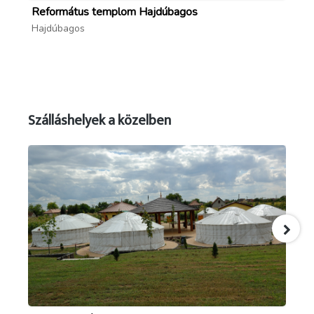
Református templom Hajdúbagos
Ha
Hajdúbagos
Ha
Szálláshelyek a közelben