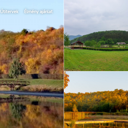
Útitervek
Élmény ajánlat