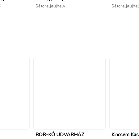
z
Sátoraljaújhely
Sátoraljaújhe
BOR-KŐ UDVARHÁZ
Kincsem Kast