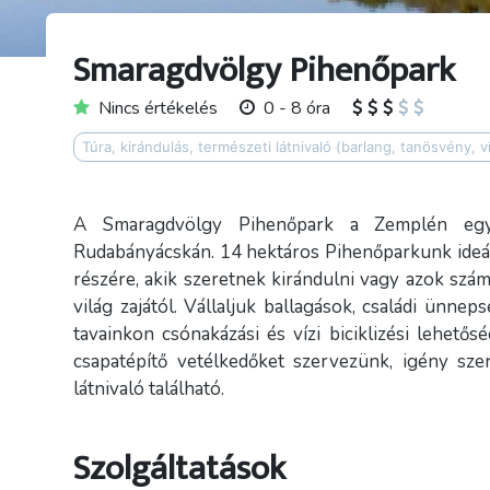
Smaragdvölgy Pihenőpark
Nincs értékelés
0 - 8 óra
Túra, kirándulás, természeti látnivaló (barlang, tanösvény, v
A Smaragdvölgy Pihenőpark a Zemplén egyik 
Rudabányácskán. 14 hektáros Pihenőparkunk ideáli
részére, akik szeretnek kirándulni vagy azok szám
világ zajától. Vállaljuk ballagások, családi ünne
tavainkon csónakázási és vízi biciklizési lehetős
csapatépítő vetélkedőket szervezünk, igény szer
látnivaló található.
Szolgáltatások