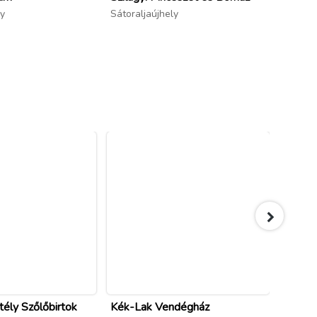
ly
Sátoraljaújhely
Mikóhá
ély Szőlőbirtok
Kék-Lak Vendégház
Zemplé