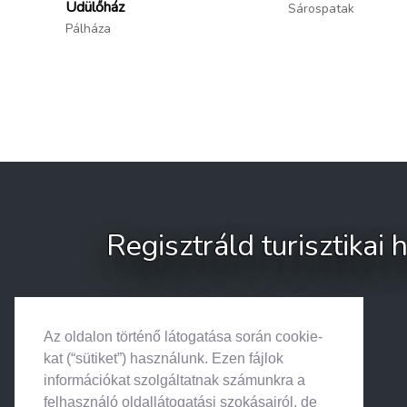
Üdülőház
Sárospatak
Pálháza
Regisztráld turisztikai
Az oldalon történő látogatása során cookie-
kat (“sütiket”) használunk. Ezen fájlok
információkat szolgáltatnak számunkra a
felhasználó oldallátogatási szokásairól, de