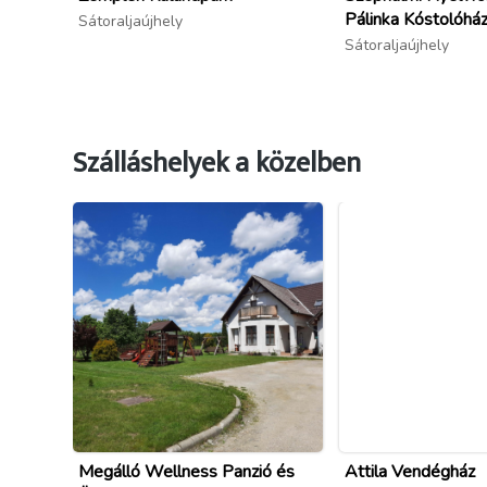
Pálinka Kóstolóhá
Sátoraljaújhely
Sátoraljaújhely
Szálláshelyek a közelben
Megálló Wellness Panzió és
Attila Vendégház