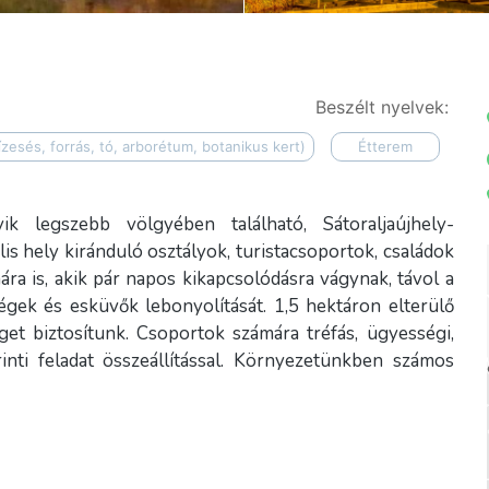
Beszélt nyelvek:
ízesés, forrás, tó, arborétum, botanikus kert)
Étterem
legszebb völgyében található, Sátoraljaújhely-
s hely kiránduló osztályok, turistacsoportok, családok
ára is, akik pár napos kikapcsolódásra vágynak, távol a
pségek és esküvők lebonyolítását. 1,5 hektáron elterülő
éget biztosítunk. Csoportok számára tréfás, ügyességi,
inti feladat összeállítással. Környezetünkben számos