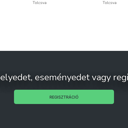
Tolcsva
Tolcsva
 helyedet, eseményedet vagy regi
REGISZTRÁCIÓ