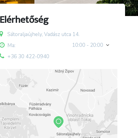
Elérhetőség
Sátoraljaújhely, Vadász utca 14.
10:00 - 20:00
Ma:
+36 30 422-0940