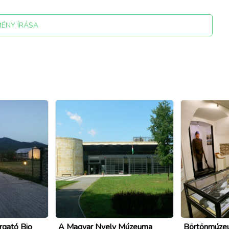
MÉNY ÍRÁSA
rgató Bio
A Magyar Nyelv Múzeuma
Börtönmúze