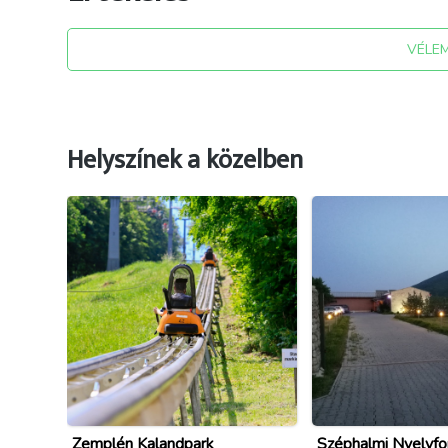
VÉLE
Helyszínek a közelben
Zemplén Kalandpark
Széphalmi Nyelvfo