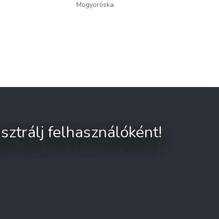
Mogyoróska
Fony
sztrálj felhasználóként!