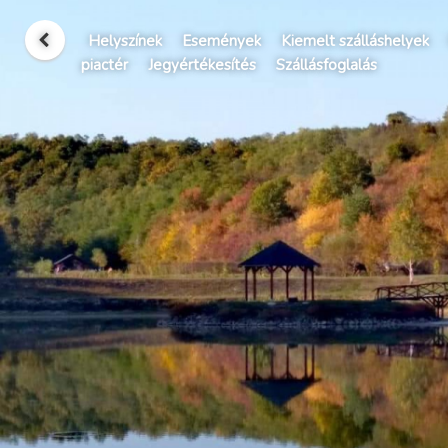
Helyszínek
Események
Kiemelt szálláshelyek
piactér
Jegyértékesítés
Szállásfoglalás