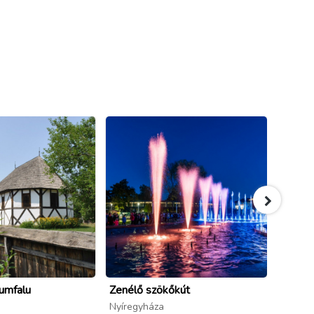
umfalu
Zenélő szökőkút
Bencs 
Nyíregyháza
Nyíreg