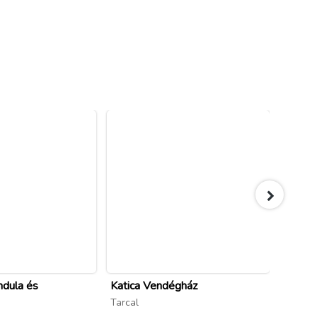
ndula és
Katica Vendégház
BOR-
Tarcal
Tolcsv