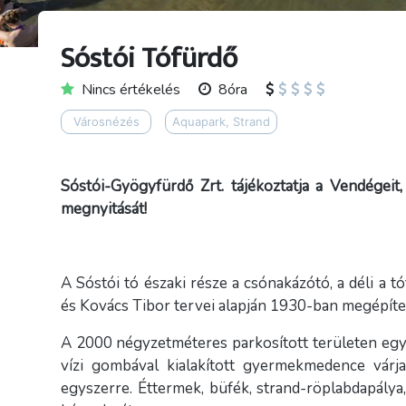
Sóstói Tófürdő
Nincs értékelés
8óra
Városnézés
Aquapark, Strand
Sóstói-Gyögyfürdő Zrt. tájékoztatja a Vendégei
megnyitását!
A Sóstói tó északi része a csónakázótó, a déli a t
és Kovács Tibor tervei alapján 1930-ban megépítet
A 2000 négyzetméteres parkosított területen eg
vízi gombával kialakított gyermekmedence várj
egyszerre. Éttermek, büfék, strand-röplabdapálya,