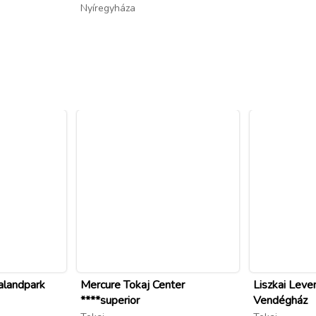
Nyíregyháza
alandpark
Mercure Tokaj Center
Liszkai Leve
****superior
Vendégház