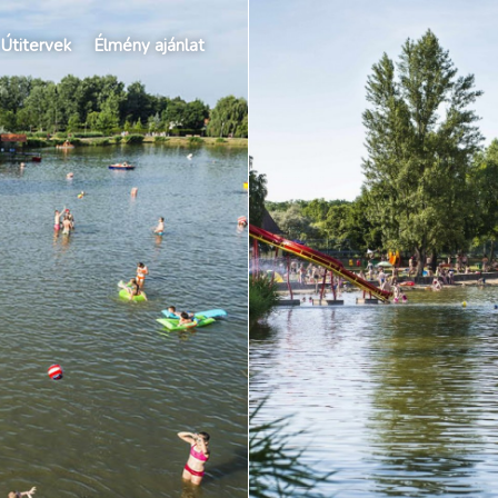
Útitervek
Élmény ajánlat