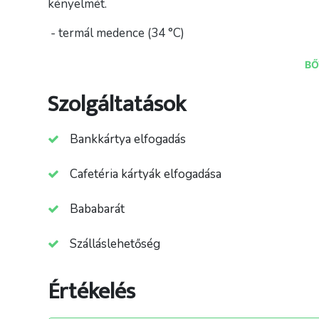
kényelmét.
- termál medence (34 °C)
- gyermek medence (32-34 °C) gyerek csúszdával,
BŐ
Szolgáltatások
Bankkártya elfogadás
Cafetéria kártyák elfogadása
Forrás: aquariusspa ; Sóstó-Gyögyfürdő Zrt.
Bababarát
Szálláslehetőség
Értékelés