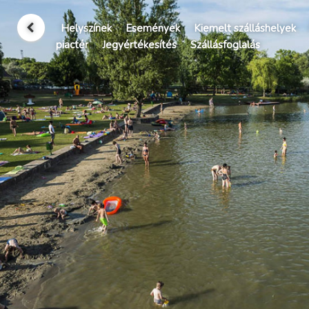
Helyszínek
Események
Kiemelt szálláshelyek
piactér
Jegyértékesítés
Szállásfoglalás