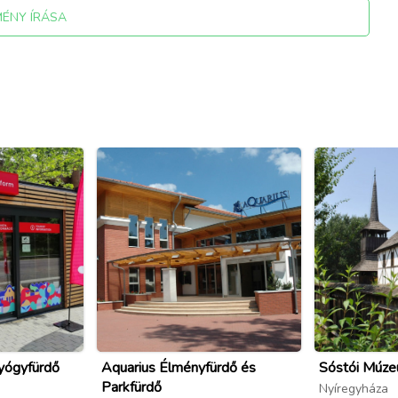
MÉNY ÍRÁSA
yógyfürdő
Aquarius Élményfürdő és
Sóstói Múze
Parkfürdő
Nyíregyháza