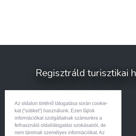
Regisztráld turisztikai
Az oldalon történő látogatása során cookie-
kat (“sütiket”) használunk. Ezen fájlok
információkat szolgáltatnak számunkra a
felhasználó oldallátogatási szokásairól, de
nem tárolnak személyes információkat. Az