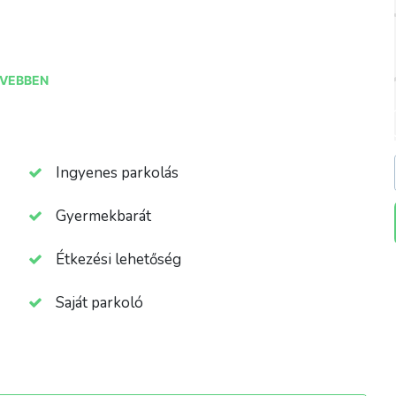
 vízi gombával
VEBBEN
Ingyenes parkolás
Gyermekbarát
Étkezési lehetőség
Saját parkoló