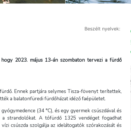
Beszélt nyelvek:
t, hogy 2023. május 13-án szombaton tervezi a fürdő
ófürdő. Ennek partjára selymes Tisza-fövenyt terítettek,
ték a balatonfüredi fürdőházat idéző faépületet.
y gyógymedence (34 °C), és egy gyermek csúszdával és
a a strandolókat. A tófürdő 1325 vendéget fogadhat
 vízi csúszda szolgálja az idelátogatók szórakozását és