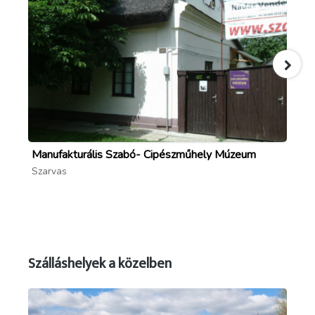
Manufakturális Szabó- Cipészműhely Múzeum
Na
Szarvas
Sz
Szálláshelyek a közelben