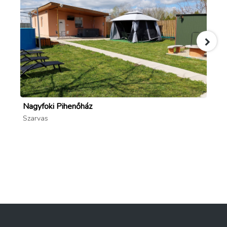
Nagyfoki Pihenőház
Fű
Szarvas
Sz