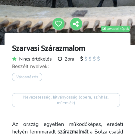
további képek
Szarvasi Szárazmalom
Nincs értékelés
2óra
Beszélt nyelvek:
Városnézés
Nevezetesség, látványosság (opera, színház,
műemlék)
Az ország egyetlen működőképes, eredeti
helyén fennmaradt
szárazmalmát
a Bolza család