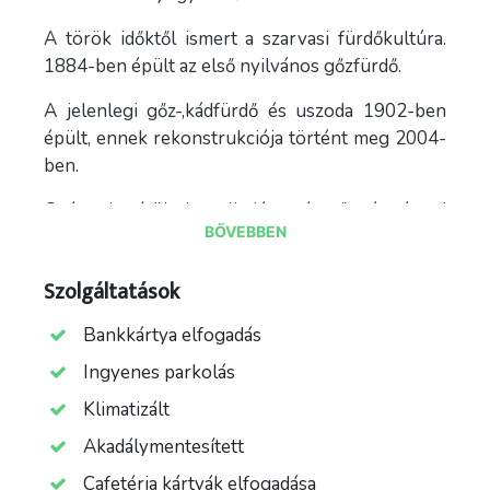
A török időktől ismert a szarvasi fürdőkultúra.
1884-ben épült az első nyilvános gőzfürdő.
A jelenlegi gőz-,kádfürdő és uszoda 1902-ben
épült, ennek rekonstrukciója történt meg 2004-
ben.
Gyógyvize ízületi gyulladásos és nőgyógyászati
BŐVEBBEN
megbetegedésekre javallott.
A fürdő területén hat fedett medencét vehetnek
Szolgáltatások
igénybe a fürdővendégek.
Bankkártya elfogadás
A négy tisztított vizű, feszített illetve
Ingyenes parkolás
süllyesztett víztükrű medence sport, rekreáció
és szabadidős tevékenységek végzésére
Klimatizált
egyaránt alkalmas.
Akadálymentesített
A 25 m-es, 1,8 m mély, 28 °C-os, 6 sávos
Cafetéria kártyák elfogadása