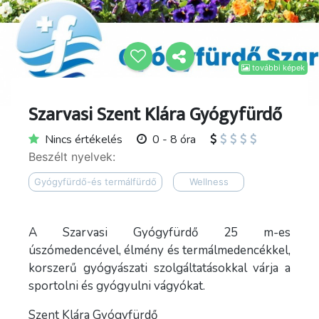
további képek
Szarvasi Szent Klára Gyógyfürdő
Nincs értékelés
0 - 8 óra
Beszélt nyelvek:
Gyógyfürdő-és termálfürdő
Wellness
A Szarvasi Gyógyfürdő 25 m-es
úszómedencével, élmény és termálmedencékkel,
korszerű gyógyászati szolgáltatásokkal várja a
sportolni és gyógyulni vágyókat.
Szent Klára Gyógyfürdő