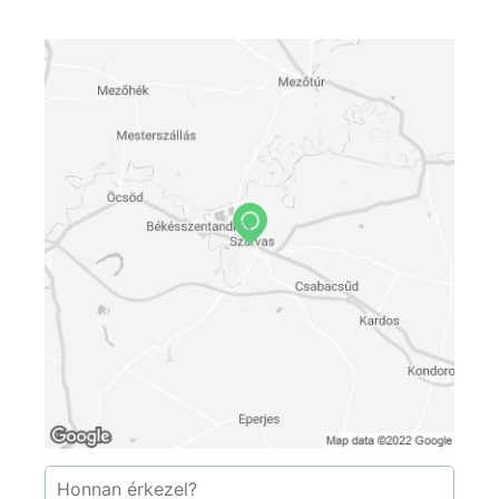
Meleg vizes: 40 °C.
Langyos vizes: 36 °C.
Egy 95 °C-os és egy 80 °C-os szauna áll a
vendégek rendelkezésére.
A gyógyhatású ásványvíz vizsgálati adatai
A szarvasi Gyógyfürdő gyógymedencéinek
vízellátását a szarvasi Vízmű II. kút vize biztosítja.
A kút talpmélysége: 570 m
A víz hőmérséklete 36,8 oC
Gázhőfok 30,4 oC
Az Országos Tisztifőorvosi Hivatal és az
Országos Gyógyhelyi és Gyógyfürdőügyi
Főigazgatóság 210/GyF/2000.sz. határozatával a