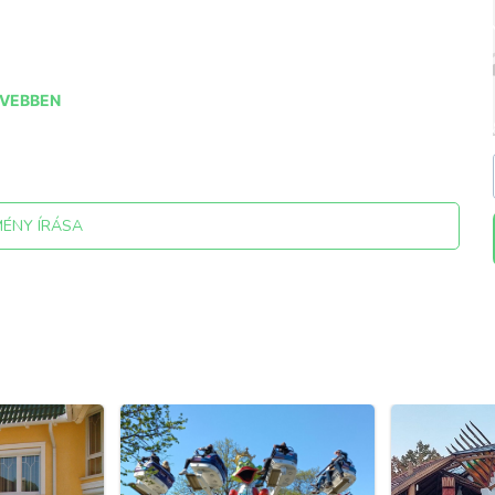
VEBBEN
MÉNY ÍRÁSA
jmuzeum ; facebook.com/szechenyiferenc.tajmuzeum