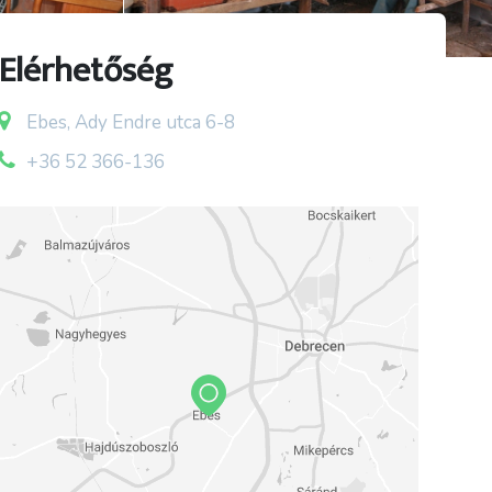
Elérhetőség
Ebes, Ady Endre utca 6-8
+36 52 366-136