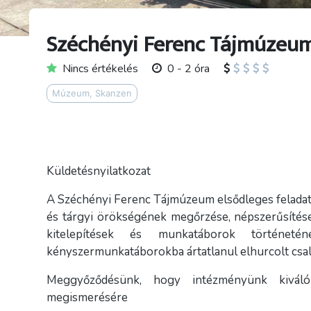
Széchényi Ferenc Tájmúzeu
Nincs értékelés
0 - 2 óra
Múzeum, Skanzen
Küldetésnyilatkozat
A Széchényi Ferenc Tájmúzeum elsődleges feladatán
és tárgyi örökségének megőrzése, népszerűsítése
kitelepítések és munkatáborok történeté
kényszermunkatáborokba ártatlanul elhurcolt csa
Meggyőződésünk, hogy intézményünk kiváló 
megismerésére