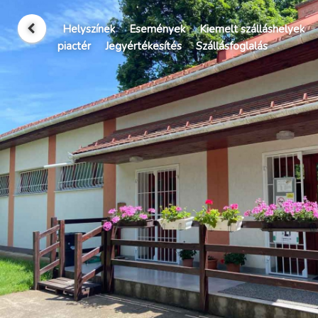
Helyszínek
Események
Kiemelt szálláshelyek
piactér
Jegyértékesítés
Szállásfoglalás