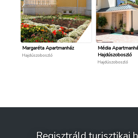
Margaréta Apartmanház
Média Apartmanhá
Hajdúszoboszló
Hajdúszoboszló
Hajdúszoboszló
Regisztráld turisztikai