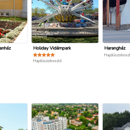
anház
Holiday Vidámpark
Harangház
Hajdúszobosz
Hajdúszoboszló