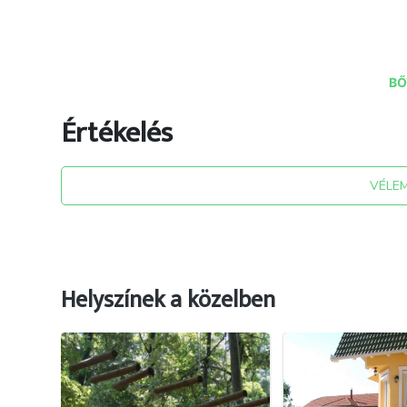
BŐ
Értékelés
VÉLE
forrás: kulturaliskftebes.hu/szechenyi-ferenc-ta
Helyszínek a közelben