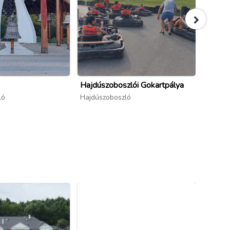
Hajdúszoboszlói Gokartpálya
Hajdú
Szaba
ló
Hajdúszoboszló
Hajdús