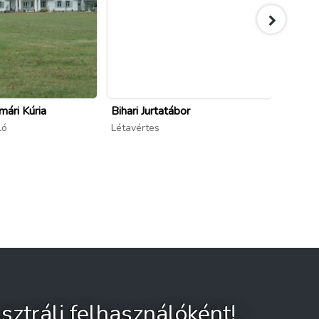
ári Kúria
Bihari Jurtatábor
Boros
ló
Létavértes
Nyírad
sztrálj felhasználóként!