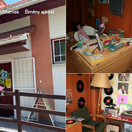
Útitervek
Élmény ajánlat