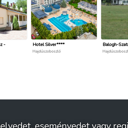
z -
Hotel Silver****
Balogh-Szatm
Hajdúszoboszló
Hajdúszobosz
 helyedet, eseményedet vagy regi