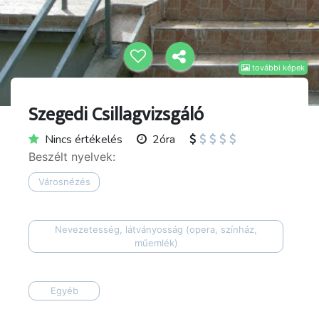
további képek
Szegedi Csillagvizsgáló
Nincs értékelés
2óra
Beszélt nyelvek:
Városnézés
Nevezetesség, látványosság (opera, színház,
műemlék)
Egyéb