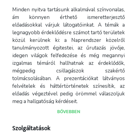
Minden nyitva tartásunk alkalmával színvonalas,
ám könnyen érthető ismeretterjesztő
előadásokkal várjuk látogatóinkat. A témák a
legnagyobb érdeklődésre számot tartó területek
közül kerülnek ki: a Naprendszer közelről
tanulmányozott égitestei, az űrutazás jövője,
idegen világok felfedezése és még megannyi
izgalmas témáról hallhatnak az érdeklődők,
mégpedig csillagászok szakértő
tolmácsolásában. A prezentációkat látványos
felvételek és háttértörténetek színesítik, az
előadás végeztével pedig örömmel válaszoljuk
meg a hallgatóság kérdéseit.
BŐVEBBEN
A szabad szemmel látható lefényesebb
csillagokat már az ókori népek képzelete is
Szolgáltatások
csillagképek formájában kötötte össze. Habár az
egyes konstellációk csillagjai között nincs fizikai