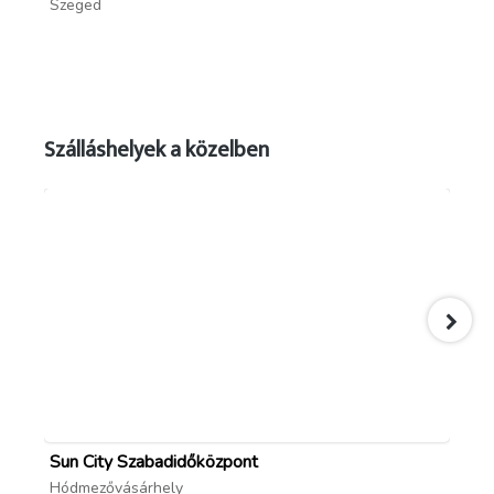
Szeged
Sz
Szálláshelyek a közelben
Sun City Szabadidőközpont
Óp
Hódmezővásárhely
Óp