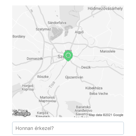
megpillanthatóak a távoli galaxisok, a halvány
csillagködök és a zsúfolt csillaghalmazok,
valamint érdekes részleteket fedezhetünk fel a
Naprendszer égitestjein.