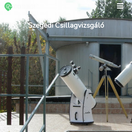
Szegedi Csillagvizsgáló