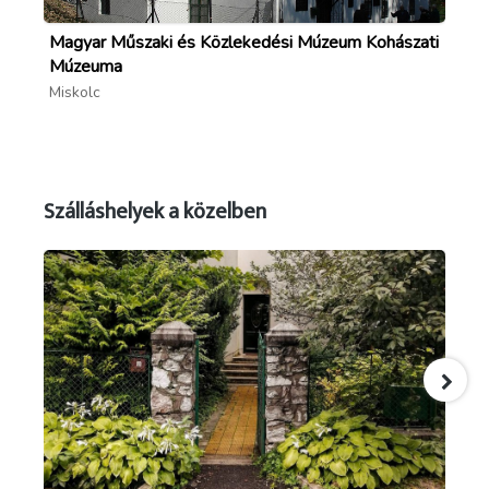
Magyar Műszaki és Közlekedési Múzeum Kohászati
Lil
Múzeuma
Mi
Miskolc
Szálláshelyek a közelben