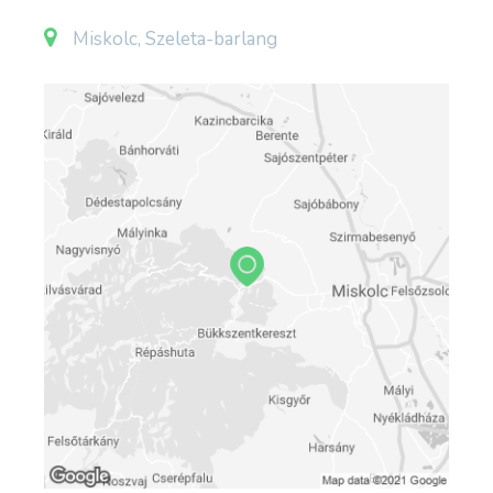
oldalfalon, több méter magasságban látható egy
fekete vonal, amely azt jelzi, hogy a feltárás
Miskolc, Szeleta-barlang
megkezdése előtt hol volt a kitöltés eredeti
szintje. A bejárati csarnokból balra a rövidebb,
egyenesen pedig a hosszabb barlangágba lehet
jutni. Az inaktív forrásbarlang hossza 115 m,
mélysége 3,5 m, magassága 13 m, függőleges
kiterjedése 16,5 m és vízszintes kiterjedése 63
m. Előfordul a barlang az irodalmában Szeleta
barlang (Kadić 1907), Szeletabarlang (Kadić
1907) és Szeletaoldali barlang neveken is.