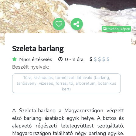
további képek
Szeleta barlang
Nincs értékelés
0 - 8 óra
Beszélt nyelvek:
Túra, kirándulás, természeti látnivaló (barlang,
tanösvény, vízesés, forrás, tó, arborétum, botanikus
kert)
A Szeleta-barlang a Magyarországon végzett
első barlangi ásatások egyik helye. A biztos és
alapvető régészeti leletegyüttest szolgáltató,
Magyarországon található négy barlang egyike.