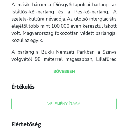
A másik három a Diósgyőrtapolcai-barlang, az
Istállós-kői-barlang és a Pes-kő-barlang. A
szeleta-kultúra névadója. Az utolsó interglaciális
elejétől több mint 100 000 éven keresztül lakott
volt. Magyarország fokozottan védett barlangjai
közül az egyik.
A barlang a Bükki Nemzeti Parkban, a Szinva
völgyétől 98 méterrel magasabban, Lillafüred
szélén, a Szeleta-tető D-i oldalán, 347 m
BŐVEBBEN
tengerszint feletti magasságban van a barlang
nagy bejárata. Bejárata a hámori temetővel
Értékelés
szemben helyezkedik el.
Triász mészkőben jött létre. A bejárat utáni
VÉLEMÉNY ÍRÁSA
lejtőn leereszkedve, a bejárati csarnokban egy
mélyedés található, amely az egykori, 12 m
mélyre hatoló feltárás helyén maradt. Az
Elérhetőség