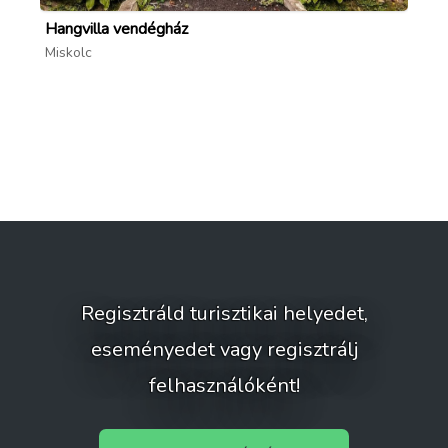
Hangvilla vendégház
Ho
Miskolc
Mi
Regisztráld turisztikai helyedet,
eseményedet vagy regisztrálj
felhasználóként!