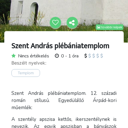
további képek
Szent András plébániatemplom
Nincs értékelés
0 - 1 óra
Beszélt nyelvek:
Templom
Szent András plébániatemplom. 12. századi
román stílusú. Egyedülálló Árpád-kori
műemlék:
A szentély apszisa kettős, ikerszentélynek is
nevezik. Az egyik apszisban a bányászok