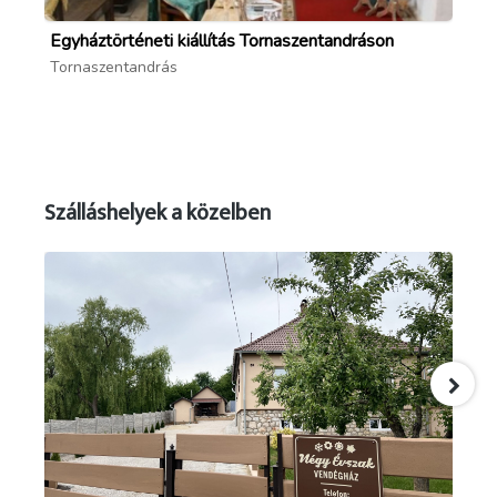
Egyháztörténeti kiállítás Tornaszentandráson
Fr
Tornaszentandrás
Bó
Szálláshelyek a közelben