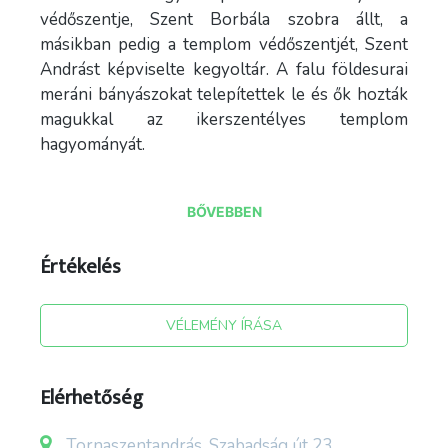
védőszentje, Szent Borbála szobra állt, a
másikban pedig a templom védőszentjét, Szent
Andrást képviselte kegyoltár. A falu földesurai
meráni bányászokat telepítettek le és ők hozták
magukkal az ikerszentélyes templom
hagyományát.
BŐVEBBEN
Értékelés
VÉLEMÉNY ÍRÁSA
Elérhetőség
Tornaszentandrás, Szabadság út 23.