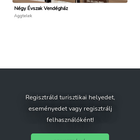
Négy Évszak Vendégház
Va
Aggtelek
Ag
Regisztráld turisztikai helyedet,
eseményedet vagy regisztrálj
felhasználóként!