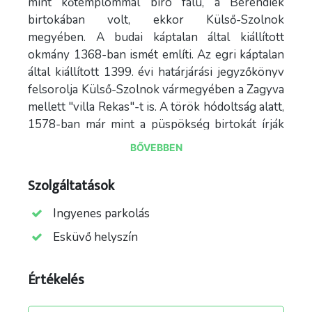
mint kőtemplommal bíró falu, a Berendiek
birtokában volt, ekkor Külső-Szolnok
megyében. A budai káptalan által kiállított
okmány 1368-ban ismét említi. Az egri káptalan
által kiállított 1399. évi határjárási jegyzőkönyv
felsorolja Külső-Szolnok vármegyében a Zagyva
mellett "villa Rekas"-t is. A török hódoltság alatt,
1578-ban már mint a püspökség birtokát írják
össze, ekkor név szerint felsorolt 21 colonus
BŐVEBBEN
(telkes jobbágy) és 4 házas zsellér (inquilinus)
lakta. A két évtizeddel korábban készült török
Szolgáltatások
defterben 15 házzal írták össze, még 1632-ben
is 5000 akcsét jövedelmez. 1653-ban Külső-
Ingyenes parkolás
Szolnok megyében püspöki praedium, ennek
Esküvő helyszín
ellenére mégsem lehetett teljesen lakatlan,
mivel 1675-ben licenciátusa van a falunak. A
Értékelés
török kiverése után, 1690-ben mint a váci
püspök lakatlan faluját írják össze, de ekkor már