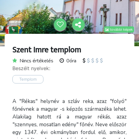
további képek
Szent Imre templom
Nincs értékelés
0óra
Beszélt nyelvek:
Templom
A "Rékas" helynév a szláv reka, azaz "folyó"
főnévnek a magyar -s képzős származéka lehet.
Alakilag hatott rá a magyar rékás, azaz
"szennyes, mosatlan edény" főnév. Neve először
egy 1347. évi okmányban fordul elő, amikor,