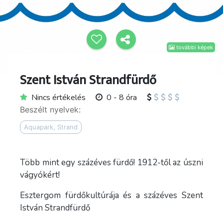
további képek
Szent István Strandfürdő
Nincs értékelés
0 - 8 óra
Beszélt nyelvek:
Aquapark, Strand
Több mint egy százéves fürdő! 1912-től az úszni
vágyókért!
Esztergom fürdőkultúrája és a százéves Szent
István Strandfürdő