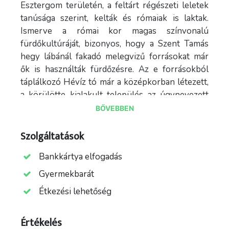
Esztergom területén, a feltárt régészeti leletek
tanúsága szerint, kelták és rómaiak is laktak.
Ismerve a római kor magas színvonalú
fürdőkultúráját, bizonyos, hogy a Szent Tamás
hegy lábánál fakadó melegvizű forrásokat már
ők is használták fürdőzésre. Az e forrásokból
táplálkozó Hévíz tó már a középkorban létezett,
a körülötte kialakult település az úgynevezett
Hévíz (latinul: Aque Calidal) vagy szláv nyelven
BŐVEBBEN
Toplicsa, Tapolca 1201-ig királyi birtok volt. Az
1100-as évek végén, III. Béla felesége, Antiociai
Szolgáltatások
Chatillon Anna épített itt fürdőt /balnea
Bankkártya elfogadás
communia/. 1238-as feljegyzések pedig már mint
magyarországi közfürdőként emlegetik az
Gyermekbarát
esztergomit. A középkorban folyamatosan
Étkezési lehetőség
működött Esztergomban melegvizes fürdő, mely
túlélte a tatárdúlást, a törökök hódoltsága alatt
Értékelés
pedig továbbfejlődött kultúrája.