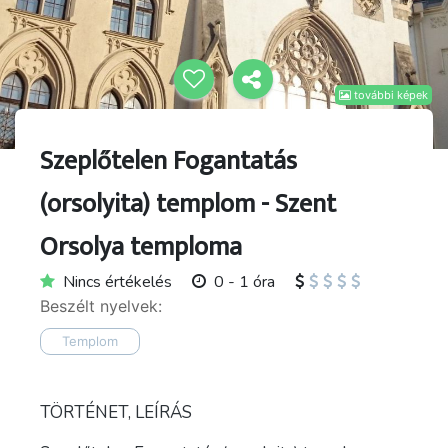
további képek
Szeplőtelen Fogantatás
(orsolyita) templom - Szent
Orsolya temploma
Nincs értékelés
0 - 1 óra
Beszélt nyelvek:
Templom
TÖRTÉNET, LEÍRÁS