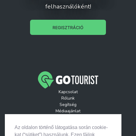
felhasználóként!
REGISZTRÁCIÓ
Kapcsolat
Rólunk
Segítség
Médiaajánlat
Játékszabályzatok
GoTourist Hírlevél
Az oldalon történő látogatása során cookie-
Helyszínek
kat (“sütiket”) használunk. Ezen fájlok