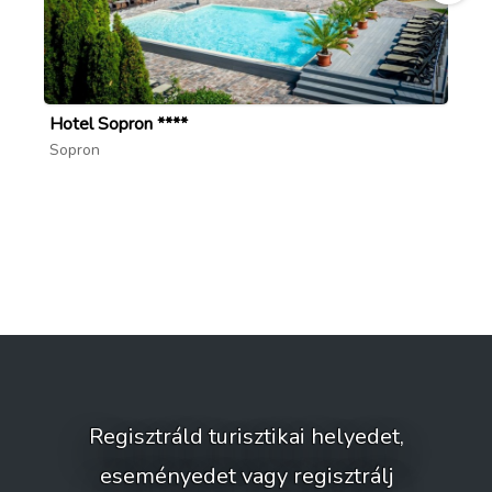
Hotel Sopron ****
Va
forrás: varosplebaniasopron.hu
Sopron
So
; facebook/orsolyatemplom
Regisztráld turisztikai helyedet,
eseményedet vagy regisztrálj