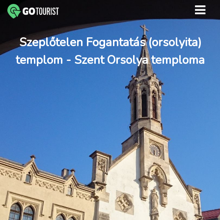
Szeplőtelen Fogantatás (orsolyita)
templom - Szent Orsolya temploma