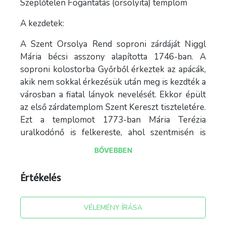
Szeplőtelen Fogantatás (orsolyita) templom
A kezdetek:
A Szent Orsolya Rend soproni zárdáját Niggl
Mária bécsi asszony alapította 1746-ban. A
soproni kolostorba Győrből érkeztek az apácák,
akik nem sokkal érkezésük után meg is kezdték a
városban a fiatal lányok nevelését. Ekkor épült
az első zárdatemplom Szent Kereszt tiszteletére.
Ezt a templomot 1773-ban Mária Terézia
uralkodónő is felkereste, ahol szentmisén is
részt vett.
BŐVEBBEN
A templom külső leírása:
Értékelés
A szűkössé, és leromlott állapotúvá vált
fazsindelyes tornyú templom helyett Handler
VÉLEMÉNY ÍRÁSA
Nándor tervei szerint épült fel 1864-re a ma
látható neogótikus stílusú zárdatemplom. A