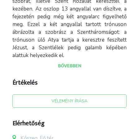
szobrát, illetve Szent Rozáliát kereszttel a
kezében. Az oszlop 13 angyallal van díszítve, a
fejezetén pedig még két angyalarc figyelhető
meg. Ezzel a két angyallal tartott trónuson
ábrázolta a szobrász a Szentháromságot: a
trónuson ülő Atya tartja a keresztre feszített
Jézust, a Szentlélek pedig galamb képében
alattuk helyezkedik el.
BŐVEBBEN
Értékelés
VÉLEMÉNY ÍRÁSA
Elérhetőség
Kőszeg, Fő tér