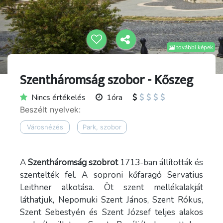
további képek
Szentháromság szobor - Kőszeg
Nincs értékelés
1óra
Beszélt nyelvek:
Városnézés
Park, szobor
A
Szentháromság szobrot
1713-ban állították és
szentelték fel. A soproni kőfaragó Servatius
Leithner alkotása. Öt szent mellékalakját
láthatjuk, Nepomuki Szent János, Szent Rókus,
Szent Sebestyén és Szent József teljes alakos