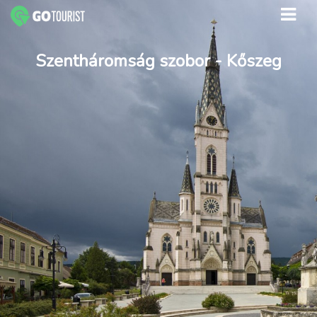
Szentháromság szobor - Kőszeg