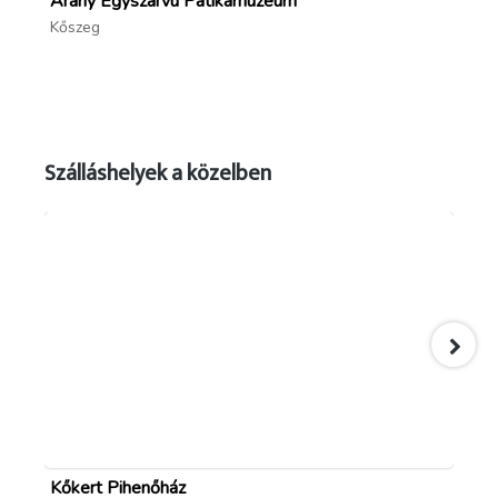
Arany Egyszarvú Patikamúzeum
Jur
Kőszeg
Kő
Szálláshelyek a közelben
Kőkert Pihenőház
Gr