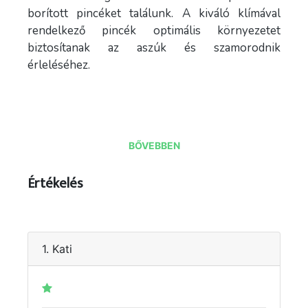
borított pincéket találunk. A kiváló klímával
rendelkező pincék optimális környezetet
biztosítanak az aszúk és szamorodnik
érleléséhez.
BŐVEBBEN
Értékelés
1. Kati
kép forrás: TTHE ;