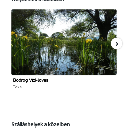
Bodrog Vízi-lovas
Le
Tokaj
To
Szálláshelyek a közelben