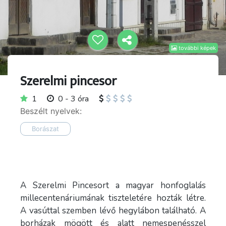
további képek
Szerelmi pincesor
1
0 - 3 óra
Beszélt nyelvek:
Borászat
A Szerelmi Pincesort a magyar honfoglalás
millecentenáriumának tiszteletére hozták létre.
A vasúttal szemben lévő hegylábon található. A
borházak mögött és alatt nemespenésszel