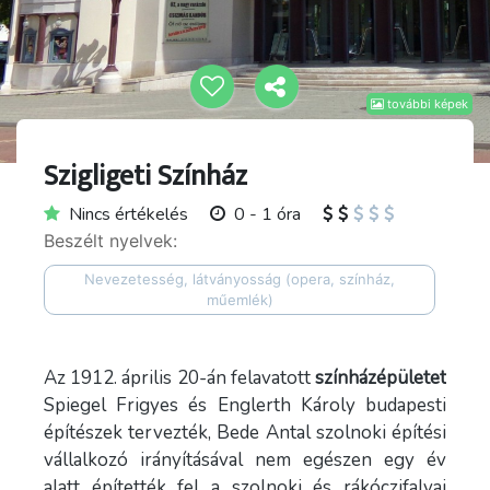
további képek
Szigligeti Színház
Nincs értékelés
0 - 1 óra
Beszélt nyelvek:
Nevezetesség, látványosság (opera, színház,
műemlék)
Az 1912. április 20-án felavatott
színházépületet
Spiegel Frigyes és Englerth Károly budapesti
építészek tervezték, Bede Antal szolnoki építési
vállalkozó irányításával nem egészen egy év
alatt építették fel a szolnoki és rákóczifalvai