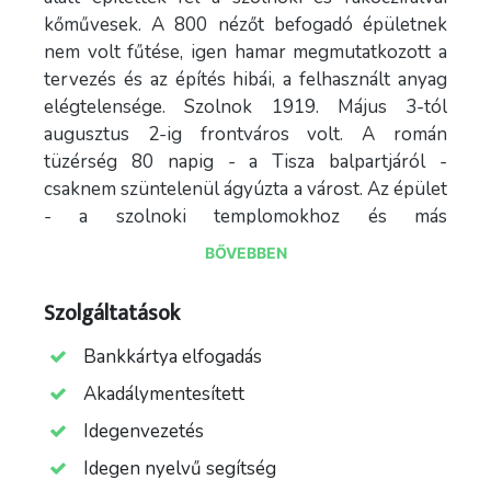
kőművesek. A 800 nézőt befogadó épületnek
nem volt fűtése, igen hamar megmutatkozott a
tervezés és az építés hibái, a felhasznált anyag
elégtelensége. Szolnok 1919. Május 3-tól
augusztus 2-ig frontváros volt. A román
tüzérség 80 napig - a Tisza balpartjáról -
csaknem szüntelenül ágyúzta a várost. Az épület
- a szolnoki templomokhoz és más
középületekhez hasonlóan - több belövést
BŐVEBBEN
kapott. Az intervenciósok okozta sérüléseket,
károkat az 1920-as évek elején hevenyészve
Szolgáltatások
megszüntették, de az épület általános leromlását
nem tudták megállítani. 1926-ben kényszerűen
Bankkártya elfogadás
megkezdték a Thália szolnoki otthonának
Akadálymentesített
rekonstrukcióját. 1927-ben "avatták" másodszor
Idegenvezetés
a színházépületet. Ennek az átalakításnak
egyetlen érdeme volt, hogy bevezették az
Idegen nyelvű segítség
épületbe a Tisza Szálló és Gyógyfürdő 58C-os