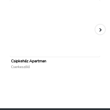
Csipkeház Apartman
Ho
Cserkeszőlő
Lak