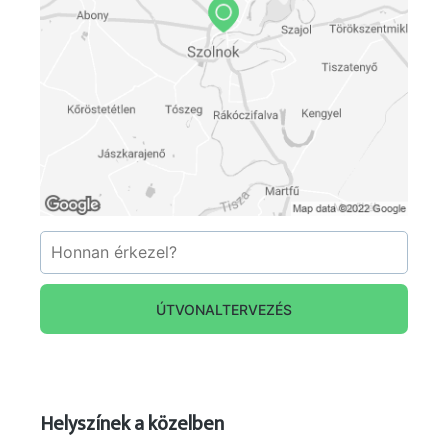
életveszélyessé nyilvánították az 1963-ban
"újjáépített" épületet. Schwajda György igazgató
a színház müködéséért 1990.tavaszán már nem
vállalhatta a felelősséget. A mostani
színházépület tervezése, építése szűk két évig
tartott. Az építésztervező Siklós Mária, a
belsőépítész Schinagl Gábor volt. A generál
vállalkozó a jugoszláviai Ingra Zagrab volt, a
generál kivitelező pedig a Zagorje Varazdin. Az új
színházépületet 1991. április 11-én adták át
rendeltetésének.
ÚTVONALTERVEZÉS
Helyszínek a közelben