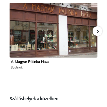
Forrás: szigligeti-szinhaz.hu ; Kertek999 ;
wikipedia.org/wiki/Szigligeti_Színház_(Szolnok)#/medi
_Szolnok.jpg
A Magyar Pálinka Háza
Ti
Szolnok
Sz
Szálláshelyek a közelben