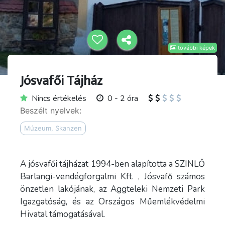
további képek
Jósvafői Tájház
Nincs értékelés
0 - 2 óra
Beszélt nyelvek:
Múzeum, Skanzen
A jósvafői tájházat 1994-ben alapította a SZINLŐ
Barlangi-vendégforgalmi Kft. , Jósvafő számos
önzetlen lakójának, az Aggteleki Nemzeti Park
Igazgatóság, és az Országos Műemlékvédelmi
Hivatal támogatásával.