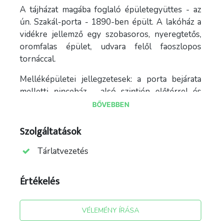
A tájházat magába foglaló épületegyüttes - az
ún. Szakál-porta - 1890-ben épült. A lakóház a
vidékre jellemző egy szobasoros, nyeregtetős,
oromfalas épület, udvara felől faoszlopos
tornáccal.
Melléképületei jellegzetesek: a porta bejárata
melletti pinceház - alsó szintjén előtérrel és
kőboltozatú pincetérrel, felső szintjén
BŐVEBBEN
szénatárolóval, a nyári konyha, istálló, csűr és
kocsiszín és különböző ólak. A főépület négy
Szolgáltatások
helyiségét a faoszlopos tornác felől
Tárlatvezetés
közelíthetjük meg.
A két keskeny, lőrésszerű kis ablakkal
Értékelés
közrefogott bejárat ajtón belépve a konyhába
lépünk, amit korábban "pitar"-nak neveztek.
VÉLEMÉNY ÍRÁSA
Építésekor valószínűleg szabad kéményes