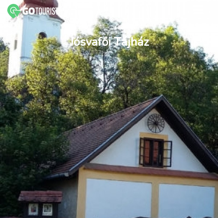
Jósvafői Tájház