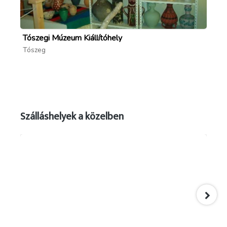
Tószegi Múzeum Kiállítóhely
Ré
Tószeg
Rák
Szálláshelyek a közelben