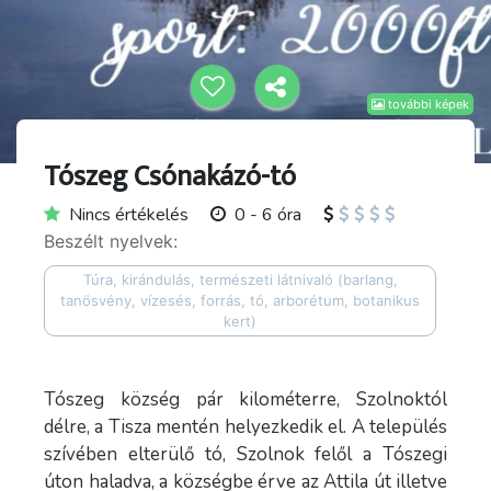
további képek
Tószeg Csónakázó-tó
Nincs értékelés
0 - 6 óra
Beszélt nyelvek:
Túra, kirándulás, természeti látnivaló (barlang,
tanösvény, vízesés, forrás, tó, arborétum, botanikus
kert)
Tószeg község pár kilométerre, Szolnoktól
délre, a Tisza mentén helyezkedik el. A település
szívében elterülő tó, Szolnok felől a Tószegi
úton haladva, a községbe érve az Attila út illetve