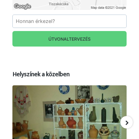
ÚTVONALTERVEZÉS
Forrás: facebook.com/Tiszaviraghe ;
tiszaviraghe.hu/
Helyszínek a közelben