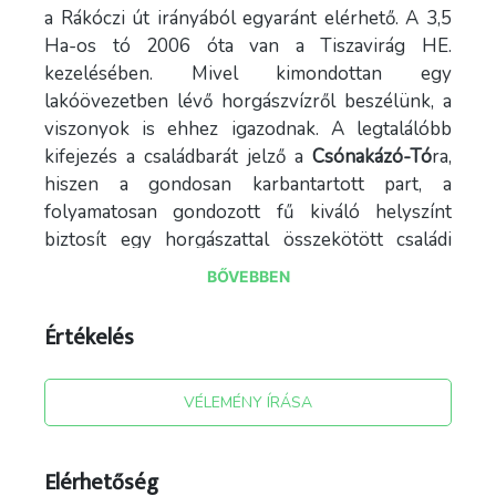
a Rákóczi út irányából egyaránt elérhető. A 3,5
Ha-os tó 2006 óta van a Tiszavirág HE.
kezelésében. Mivel kimondottan egy
lakóövezetben lévő horgászvízről beszélünk, a
viszonyok is ehhez igazodnak. A legtalálóbb
kifejezés a családbarát jelző a
Csónakázó-Tó
ra,
hiszen a gondosan karbantartott part, a
folyamatosan gondozott fű kiváló helyszínt
biztosít egy horgászattal összekötött családi
piknikre. A tó átlagos vízmélysége 1,5 méter, a
BŐVEBBEN
partszakasz helyenként náddal szegélyezett. A
tó teljes partszakasza szabadon horgászható, a
Értékelés
helyek érkezési sorrendben foglalhatók el. A
tudatos egyesületi munkának köszönhetően,
VÉLEMÉNY ÍRÁSA
gazdag halállomány várja a horgászokat,
folyamatos telepítés és a kiváló ívási viszonyok
egyaránt jellemzők a tóra.
Elérhetőség