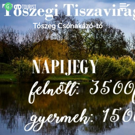
Tószeg Csónakázó-tó