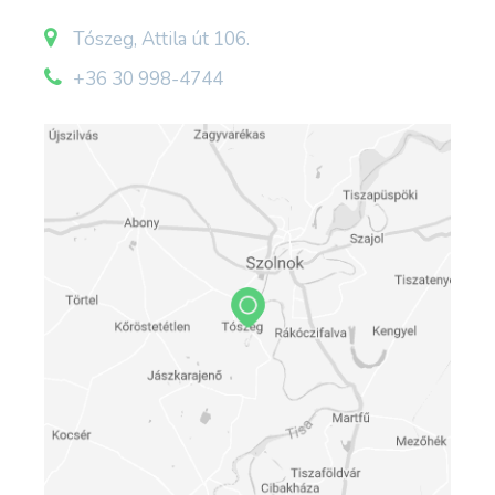
A közel 500 fős egyesületet nyüzsgő közösségi
élet jellemez, hiszen az egyesület évi szinten 8-
Tószeg, Attila út 106.
10 versenyt, rendez köztük olyanokat is, mint
+36 30 998-4744
családi, gyermeknapi stb., valamint minden
februárban Horgászbállal indítja az új szezont. A
versenyeken szép nyeremények és serlegek
nyerhetők egy kis odafigyeléssel a horgászok
nagy örömére.
Fogható halfajok: ponty, amur, csuka, süllő,
harcsa, keszeg, kárász, busa.