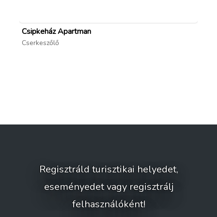
Csipkeház Apartman
Ho
Cserkeszőlő
Lak
Regisztráld turisztikai helyedet,
eseményedet vagy regisztrálj
felhasználóként!