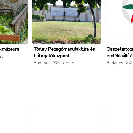
ékmúzeum
Törley Pezsgőmanufaktúra és
Összetartoz
Látogatóközpont
emlékkiállítá
et
Budapest XXII. kerület
Budapest XXI.