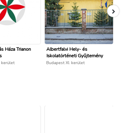
ás Háza Trianon
Albertfalvi Hely- és
Pester
s
Iskolatörténeti Gyűjtemény
Gyógy-
 kerület
Budapest XI. kerület
Budape