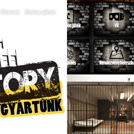
Útitervek
Élmény ajánlat