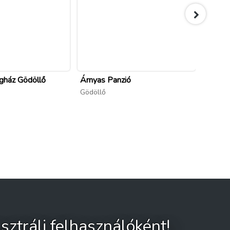
gház Gödöllő
Árnyas Panzió
Jurtas
Gödöllő
Pilissz
sztrálj felhasználóként!