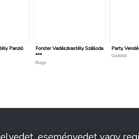
tély Panzió
Forster Vadászkastély Szálloda
Party Vendé
***
Gödöllő
Bugyi
 helyedet, eseményedet vagy regi