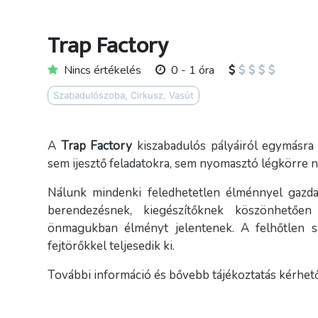
Trap Factory
Nincs értékelés
0 - 1 óra
Szabadulószoba, Cirkusz, Vasút
A
Trap Factory
kiszabadulós pályáiról egymásra é
sem ijesztő feladatokra, sem nyomasztó légkörre n
Nálunk mindenki feledhetetlen élménnyel gazda
berendezésnek, kiegészítőknek köszönhetően
önmagukban élményt jelentenek. A felhőtlen sz
fejtörőkkel teljesedik ki.
További információ és bővebb tájékoztatás kérhető