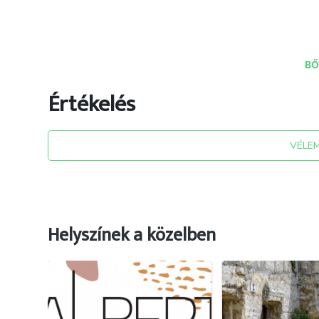
BŐ
Értékelés
forrás: topfactory.hu
VÉLE
Helyszínek a közelben