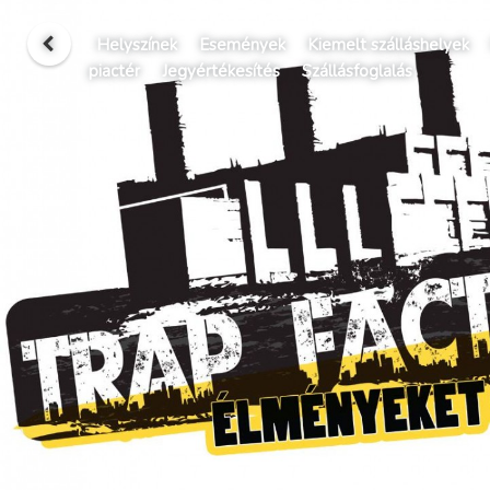
Helyszínek
Események
Kiemelt szálláshelyek
piactér
Jegyértékesítés
Szállásfoglalás