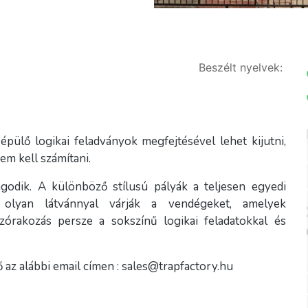
Beszélt nyelvek:
pülő logikai feladványok megfejtésével lehet kijutni,
em kell számítani.
godik. A különböző stílusú pályák a teljesen egyedi
 olyan látvánnyal várják a vendégeket, amelyek
órakozás persze a sokszínű logikai feladatokkal és
 az alábbi email címen : sales@trapfactory.hu