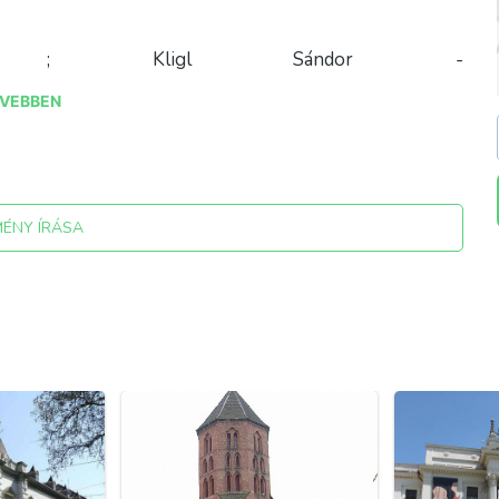
veg ; Kligl Sándor -
i_zene_(Kligl_Sándor,_2001),_a_zenész,_Szeged,_Kárász_utc
VEBBEN
a.org/wiki/Kárász_utca_(Szeged)?
0XZFybjpWVrKxwQRv9dgmDHQaWM#/media/Fájl:Szeged,_
MÉNY ÍRÁSA