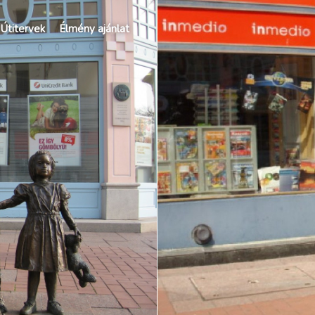
Útitervek
Élmény ajánlat