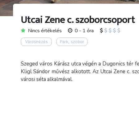
Utcai Zene c. szoborcsoport
Nincs értékelés
0 - 1 óra
Városnézés
Park, szobor
Szeged város Kárász utca végén a Dugonics tér fe
Kligl Sándor művész alkotott. Az Utcai Zene c. s
városi séta alkalmával.