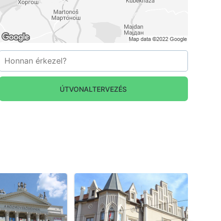
a_Kligl4KJ.jpg
Kárász_utca,_Köszöntő_szobrok_SF.jpg
ÚTVONALTERVEZÉS