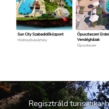
Sun City Szabadidőközpont
Ópusztaszeri Erdei
Vendégházak
Hódmezővásárhely
Ópusztaszer
Regisztráld turisztikai