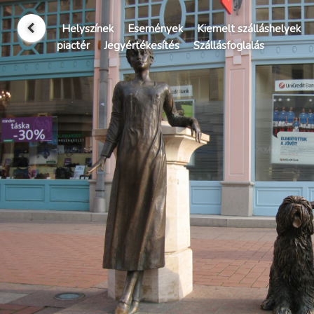
Helyszínek
Események
Kiemelt szálláshelyek
piactér
Jegyértékesítés
Szállásfoglalás