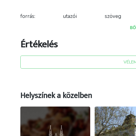
forrás: utazói szö
wikipedia.org/wiki/Kligl_Sándor#/media/Fájl:Utca
BŐ
; Somorjai Ferenc - wikipedi
fbclid=IwAR0P7RgdvN5AKibc3ya5V5XdDmTIUsf6
Értékelés
VÉLE
Helyszínek a közelben