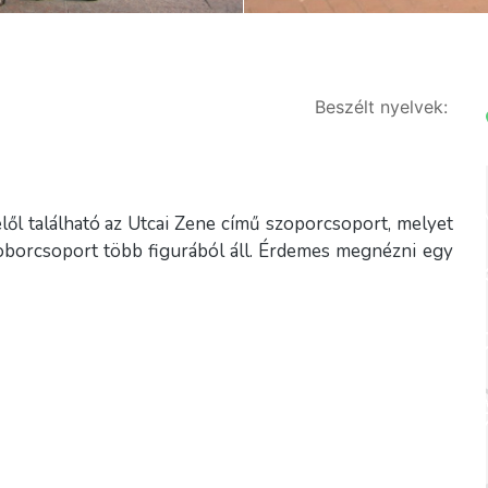
Beszélt nyelvek:
lől található az Utcai Zene című szoporcsoport, melyet
zoborcsoport több figurából áll. Érdemes megnézni egy