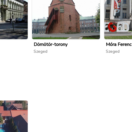
Dömötör-torony
Móra Feren
Szeged
Szeged