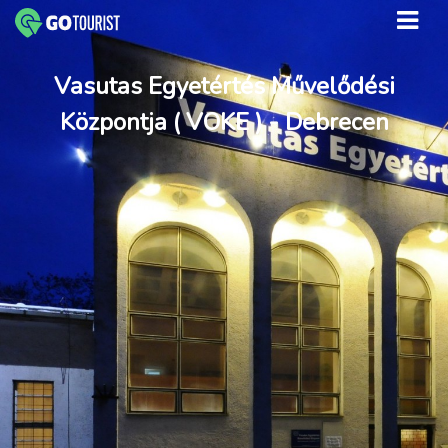
Vasutas Egyetértés Művelődési
Központja ( VOKE ) - Debrecen