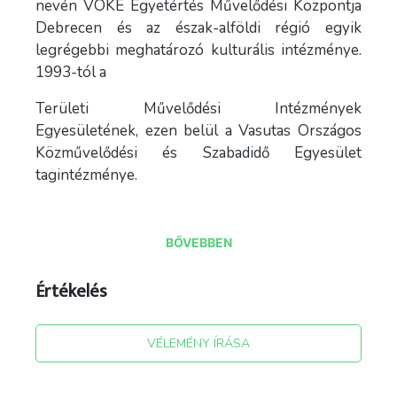
nevén VOKE Egyetértés Művelődési Központja
Debrecen és az észak-alföldi régió egyik
legrégebbi meghatározó kulturális intézménye.
1993-tól a
Területi Művelődési Intézmények
Egyesületének, ezen belül a Vasutas Országos
Közművelődési és Szabadidő Egyesület
tagintézménye.
BŐVEBBEN
Az idén 120 éves fennállását közönségbarát
szemléletmódjának, művészetpatronáló
Értékelés
törekvéseinek, kisközösségei támogatásának,
változatos nagy rendezvényeinek köszönheti. Az
utóbbi években a művelődési központ -amely a
VÉLEMÉNY ÍRÁSA
tradíciókra való rámutatás igénye miatt máig őrzi
régi nevét: az Egyetértést – különösen nagy