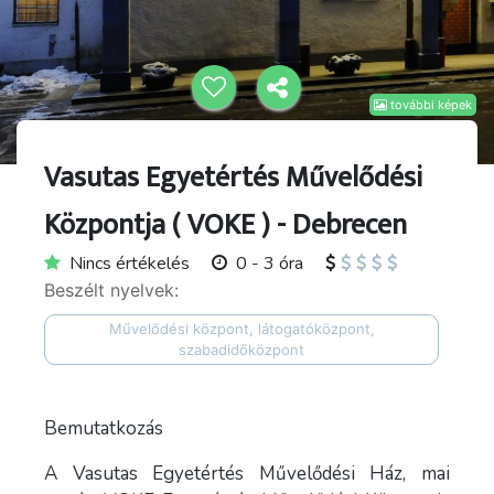
további képek
Vasutas Egyetértés Művelődési
Központja ( VOKE ) - Debrecen
Nincs értékelés
0 - 3 óra
Beszélt nyelvek:
Művelődési központ, látogatóközpont,
szabadidőközpont
Bemutatkozás
A Vasutas Egyetértés Művelődési Ház, mai