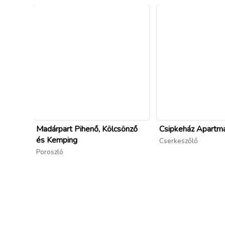
Madárpart Pihenő, Kölcsönző
Csipkeház Apartm
és Kemping
Cserkeszőlő
Poroszló