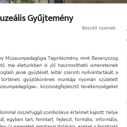
uzeális Gyűjtemény
Beszélt nyelvek:
ny Múzeumpedagógia Tagintézmény, mint Besenyszög
tő, mai életünkben is jól hasznosítható ismereteinek
glaló javak gyűjtését, leltár szerinti nyilvántartását, a
i-, történeti gyűjtőkörének munkája nyomán született
múzeumpedagógiai-, közösségfejlesztő tevékenységeket
alommal összefüggő szimbolikus értelmet kapott: helye
, egyben tart, fenntart, fejleszt, formális, informális,
égi-új ismeretek megtapasztalására, ezeket a fenntartó