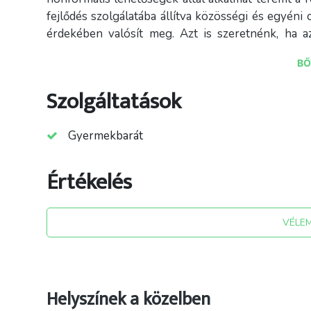
fejlődés szolgálatába állítva közösségi és egyéni 
érdekében valósít meg. Azt is szeretnénk, ha 
korában jól hasznosított gyógy- és fűszern
BŐ
egészségünk megőrzése, házilag gyógyítható bet
Szolgáltatások
Gyermekbarát
Értékelés
Forrás: vehiculum.hu
VÉLE
Helyszínek a közelben