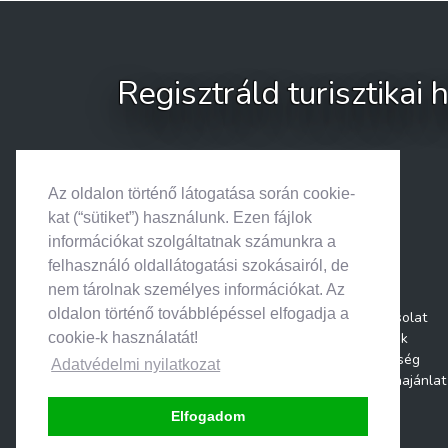
Regisztráld turisztikai
Az oldalon történő látogatása során cookie-
kat (“sütiket”) használunk. Ezen fájlok
információkat szolgáltatnak számunkra a
felhasználó oldallátogatási szokásairól, de
nem tárolnak személyes információkat. Az
oldalon történő továbblépéssel elfogadja a
Kapcsolat
Rólunk
cookie-k használatát!
Segítség
Adatvédelmi nyilatkozat
Médiaajánlat
Elfogadom
© 2026. Search & Go • Minden jog fenntartva.