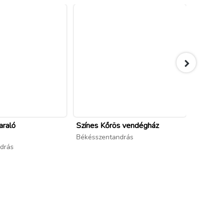
araló
Színes Kőrös vendégház
Káka-L
Békésszentandrás
Békéss
drás