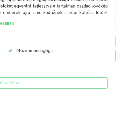
célokat egyaránt fejlesztve a tartalmas, gazdag jövőkép
az emberek újra ismerkednének a népi kultúra letűnt
övényekkel. Mindennapjaink részévé válnának az
VEBBEN
egségek leküzdése érdekében.
Múzeumpedagógia
MÉNY ÍRÁSA