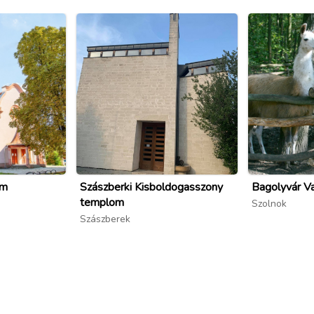
om
Szászberki Kisboldogasszony
Bagolyvár V
templom
Szolnok
Szászberek