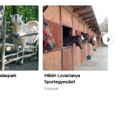
adaspark
Milléri Lovastanya
Boros 
Sportegyesület
Kőtele
Szolnok