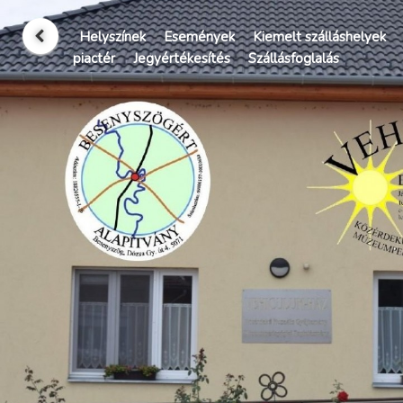
Helyszínek
Események
Kiemelt szálláshelyek
piactér
Jegyértékesítés
Szállásfoglalás