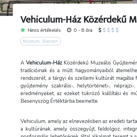
Vehiculum-Ház Közérdekű M
Nincs értékelés
0 - 8 óra
Múzeum, Skanzen
A
Vehiculum-Ház
Közérdekű Muzeális Gyűjtemé
tradícióinak és a múlt hagyományaiból átemelhe
rendszerét, a tárgyi és szellemi kultúrát magába fo
gyűjtemény szakrális-, helytörténeti-, néprajz
eredményeket, az ezeket tükröző kiállítási és 
Besenyszög Értéktárba beemelte.
Vehiculum, amely az elnevezésben az eredeti tart
a kultúrának, amely összegyűjt, feldolgoz, integrál
nonformális lehetőségek által alkalmat teremt a r