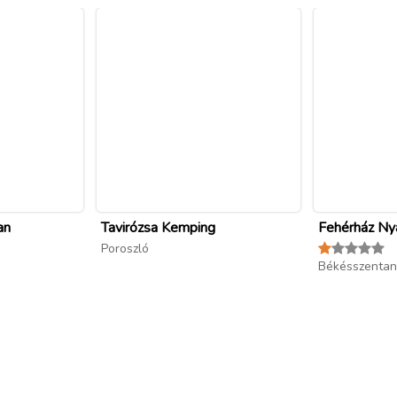
an
Tavirózsa Kemping
Fehérház Ny
Poroszló
Békésszentan