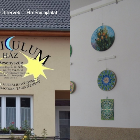
Útitervek
Élmény ajánlat