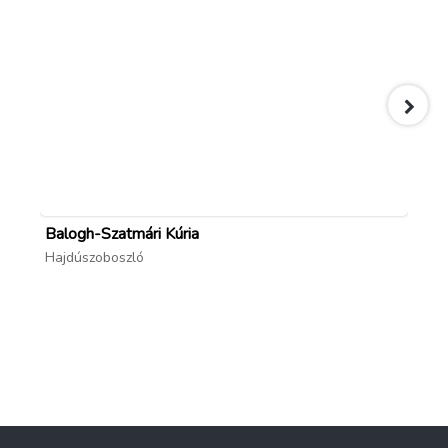
Balogh-Szatmári Kúria
Mé
Hajdúszoboszló
Ha