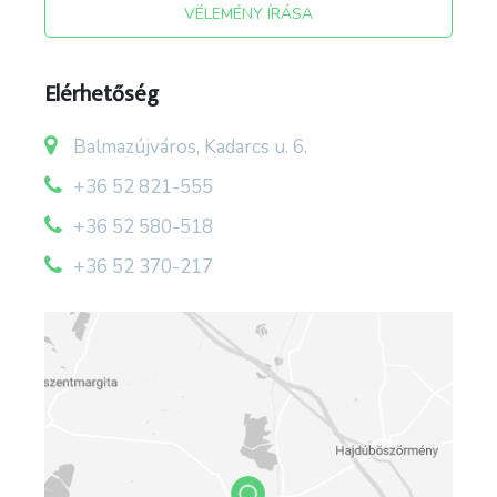
VÉLEMÉNY ÍRÁSA
forrás: balmazujvaros.hu/turizmus/muemlekek-
Elérhetőség
muzeumok/143-veres-peter-emlekhaz
; facebook.com/Veres-Péter-Emlékház
Balmazújváros, Kadarcs u. 6.
+36 52 821-555
+36 52 580-518
+36 52 370-217