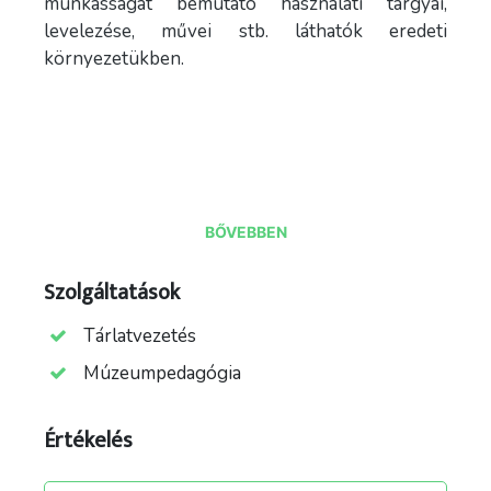
munkásságát bemutató használati tárgyai,
levelezése, művei stb. láthatók eredeti
környezetükben.
BŐVEBBEN
Szolgáltatások
Tárlatvezetés
Múzeumpedagógia
Értékelés