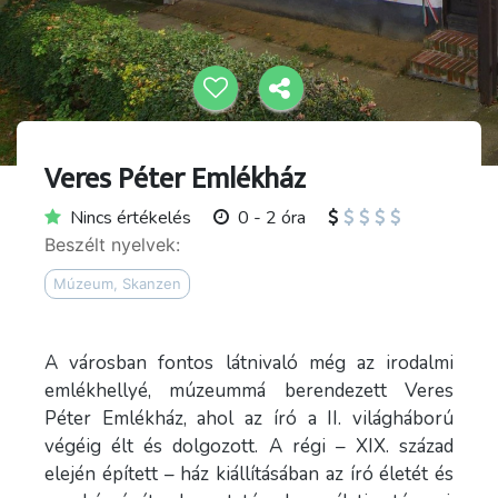
Veres Péter Emlékház
Nincs értékelés
0 - 2 óra
Beszélt nyelvek:
Múzeum, Skanzen
A városban fontos látnivaló még az irodalmi
emlékhellyé, múzeummá berendezett Veres
Péter Emlékház, ahol az író a II. világháború
végéig élt és dolgozott. A régi – XIX. század
elején épített – ház kiállításában az író életét és