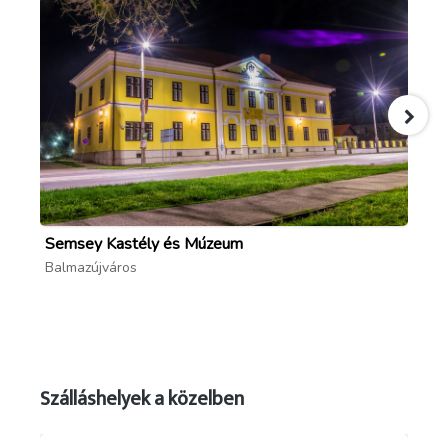
Semsey Kastély és Múzeum
Ka
Balmazújváros
Ba
Szálláshelyek a közelben