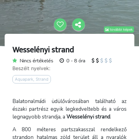
további képek
Wesselényi strand
Nincs értékelés
0 - 8 óra
Beszélt nyelvek:
Aquapark, Strand
Balatonalmádi üdülővárosában található az
északi partrész egyik legkedveltebb és a város
legnagyobb strandja, a
Wesselényi strand
.
A 800 méteres partszakasszal rendelkező
strandon hatalmas zöld terület áll a nyaralók