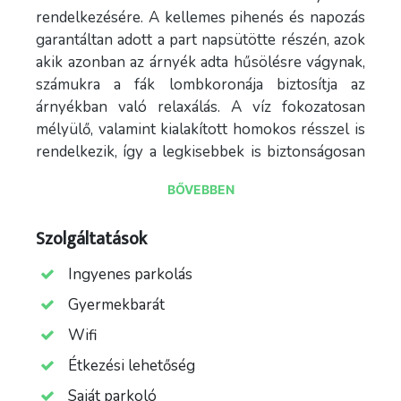
rendelkezésére. A kellemes pihenés és napozás
garantáltan adott a part napsütötte részén, azok
akik azonban az árnyék adta hűsölésre vágynak,
számukra a fák lombkoronája biztosítja az
árnyékban való relaxálás. A víz fokozatosan
mélyülő, valamint kialakított homokos résszel is
rendelkezik, így a legkisebbek is biztonságosan
és élvezetesen fürdőzhetnek.
BŐVEBBEN
A gyerekek felhőtlen szórakozásáról a parton
megépített játszótér, az animációs programok,
Szolgáltatások
valamint a gyermekcsúszda gondoskodik. A
Ingyenes parkolás
felnőttek sem fognak unatkozni az itt töltött idő
alatt, hiszen a szezon alatt bármikor igénybe
Gyermekbarát
vehetik a röplabdapályát, a vízibiciklit, illetve a
Wifi
vízilabdapályát is. Akik viszont olvasni
Étkezési lehetőség
szeretnének, de otthon felejtették a könyvüket
se aggódjanak, hiszen a a strand keleti kapujában
Saját parkoló