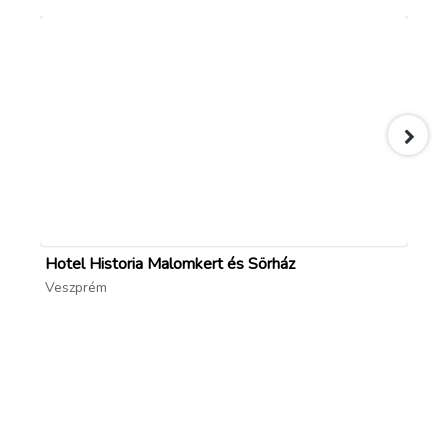
Hotel Historia Malomkert és Sörház
Ho
Veszprém
Ve