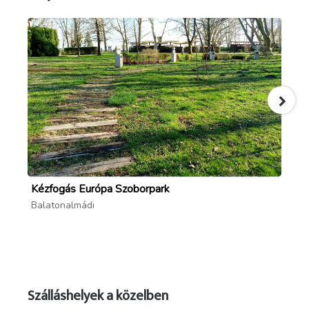
Kézfogás Európa Szoborpark
Va
Balatonalmádi
Ba
Szálláshelyek a közelben